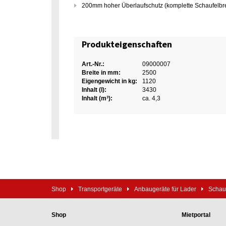
200mm hoher Überlaufschutz (komplette Schaufelbre
Produkteigenschaften
Art.-Nr.:
09000007
Breite in mm:
2500
Eigengewicht in kg:
1120
Inhalt (l):
3430
Inhalt (m³):
ca. 4,3
Shop
Transportgeräte
Anbaugeräte für Lader
Schauf
Shop
Mietportal