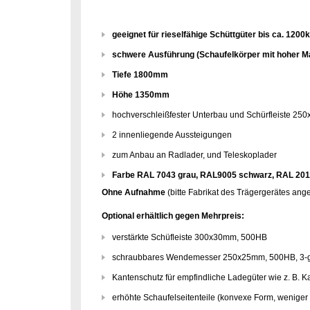
geeignet für rieselfähige Schüttgüter bis ca. 1200
schwere Ausführung (Schaufelkörper mit hoher Mat
Tiefe 1800mm
Höhe 1350mm
hochverschleißfester Unterbau und Schürfleiste 2
2 innenliegende Aussteigungen
zum Anbau an Radlader, und Teleskoplader
Farbe RAL 7043 grau, RAL9005 schwarz, RAL 2011
Ohne Aufnahme
(bitte Fabrikat des Trägergerätes ang
Optional erhältlich gegen Mehrpreis:
verstärkte Schüfleiste 300x30mm, 500HB
schraubbares Wendemesser 250x25mm, 500HB, 3-ge
Kantenschutz für empfindliche Ladegüter wie z. B. K
erhöhte Schaufelseitenteile (konvexe Form, weniger 