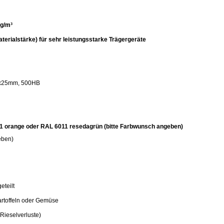
kg/m³
erialstärke) für sehr leistungsstarke Trägergeräte
50x25mm, 500HB
 orange oder RAL 6011 resedagrün (bitte Farbwunsch angeben)
eben)
teilt
artoffeln oder Gemüse
Rieselverluste)