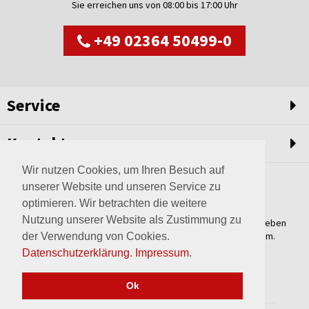
Sie erreichen uns von 08:00 bis 17:00 Uhr
+49 02364 50499-0
Service
Kontakt
Wir nutzen Cookies, um Ihren Besuch auf
unserer Website und unseren Service zu
optimieren. Wir betrachten die weitere
Nutzung unserer Website als Zustimmung zu
Weltweit setzen wir unsere Erfahrungswerte und unser Streben
nach innovativen Lösungen in unvergleichliche Anlagen um.
der Verwendung von Cookies.
Erfahren Sie mehr über uns.
Datenschutzerklärung
.
Impressum
.
mehr über Wagner
Ok