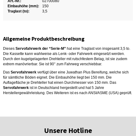
Art.-Nr.:
02700080
Einbauhöhe (mm):
150
Traglast (to):
3,5
Allgemeine Produktbeschreibung
Dieses
Servofahrwerk der “Serie-M”
hat eine Traglast von insgesamt 3,5 to.
Die Kassette kann wahlweise als Lenk- oder Fahrwerk eingesetzt werden.
Durch den kugelgelagerten Drehteller mit rutschfestem Belag, ist sie zudem
extrem manövrierbar. Sie ist 90° zum Fahrweg verschiebbar.
Das
Servofahrwerk
verfügt über eine Juwathan Plus Bereifung, welche sich
für sämtliche Böden eignet. Die Einbauhöhe liegt bei 150 mm. Die
Auflagefläche je Drehteller hat einen Durchmesser von 150 mm. Das
Servofahrwerk
ist in Deutschland hergestellt und hat 5 Jahre
Herstellergewährleistung. Des Weiteren ist es nach ANSI/ASME (USA) geprüft.
Unsere Hotline