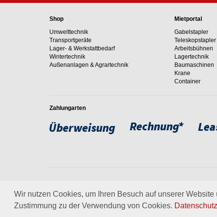
Shop
Mietportal
Umwelttechnik
Gabelstapler
Transportgeräte
Teleskopstapler
Lager- & Werkstattbedarf
Arbeitsbühnen
Wintertechnik
Lagertechnik
Außenanlagen & Agrartechnik
Baumaschinen
Krane
Container
Zahlungarten
Weltweit setzen wir unsere
um. Erfahren Sie mehr über
Wir nutzen Cookies, um Ihren Besuch auf unserer Website u
Zustimmung zu der Verwendung von Cookies.
Datenschutz