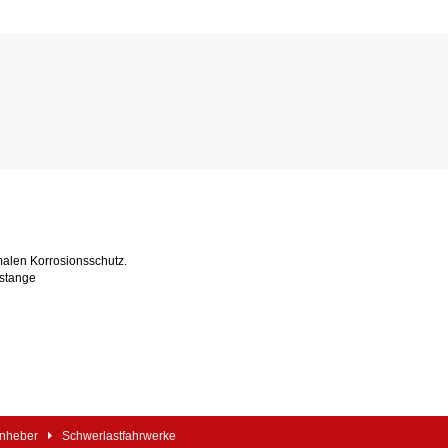
malen Korrosionsschutz.
sstange
enheber
Schwerlastfahrwerke