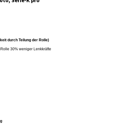
0to, Serie-K pro
eit durch Teilung der Rolle)
-Rolle 30% weniger Lenkkräfte
ng