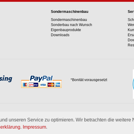
Sondermaschinenbau
Ser
Sondermaschinenbau
Sch
Sonderbau nach Wunsch
Wer
Eigenbauprodukte
Kun
Downloads
Ers
Dow
Res
*Bonität vorausgesetzt
 Erfahrungswerte und unser Streben nach innovativen Lösungen in unvergleichlich
 uns.
mehr über Wagner
nd unseren Service zu optimieren. Wir betrachten die weitere
erklärung
.
Impressum
.