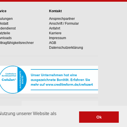
vice
Kontakt
ulungen
Ansprechpartner
kstatt
Anschrift / Formular
dendienst
Anfahrt
atzteile
Karriere
nloads
Impressum
ttragfähig­keits­rechner
AGB
Datenschutzerklärung
Unsere Hotline
e Anlagen
+49 02364 50499-0
 Nutzung unserer Website als
Ok