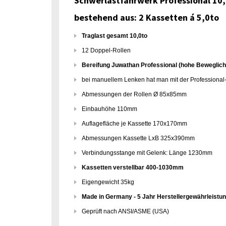
Schwerlastfahrwerk Professional 10,
bestehend aus: 2 Kassetten á 5,0to
Traglast gesamt 10,0to
12 Doppel-Rollen
Bereifung Juwathan Professional (hohe Beweglichk
bei manuellem Lenken hat man mit der Professional
Abmessungen der Rollen Ø 85x85mm
Einbauhöhe 110mm
Auflagefläche je Kassette 170x170mm
Abmessungen Kassette LxB 325x390mm
Verbindungsstange mit Gelenk: Länge 1230mm
Kassetten verstellbar 400-1030mm
Eigengewicht 35kg
Made in Germany - 5 Jahr Herstellergewährleistu
Geprüft nach ANSI/ASME (USA)