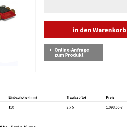
in den Warenkor
Online-Anfrage
zum Produkt
Einbauhöhe (mm)
Traglast (to)
Preis
110
2 x 5
1.093,00 €