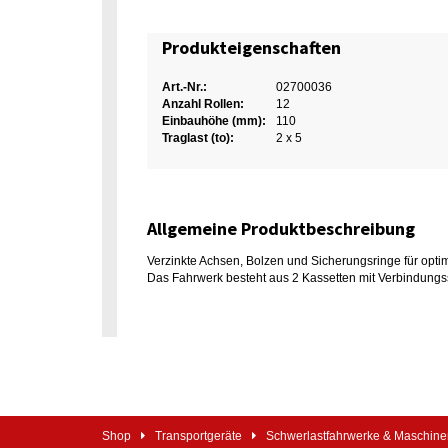
Produkteigenschaften
Art.-Nr.:
02700036
Anzahl Rollen:
12
Einbauhöhe (mm):
110
Traglast (to):
2 x 5
Allgemeine Produktbeschreibung
Verzinkte Achsen, Bolzen und Sicherungsringe für opti
Das Fahrwerk besteht aus 2 Kassetten mit Verbindung
Shop
Transportgeräte
Schwerlastfahrwerke & Maschin