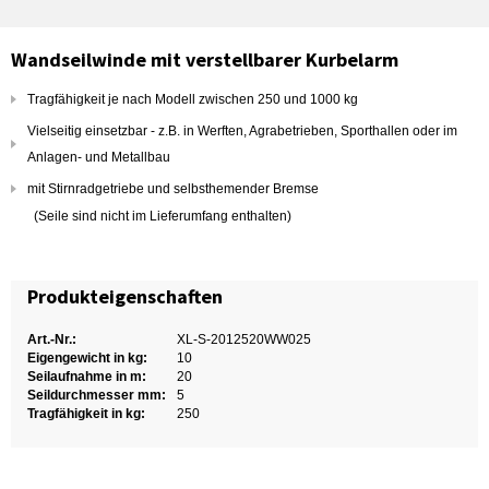
Wandseilwinde mit verstellbarer Kurbelarm
Tragfähigkeit je nach Modell zwischen 250 und 1000 kg
Vielseitig einsetzbar - z.B. in Werften, Agrabetrieben, Sporthallen oder im
Anlagen- und Metallbau
mit Stirnradgetriebe und selbsthemender Bremse
(Seile sind nicht im Lieferumfang enthalten)
Produkteigenschaften
Art.-Nr.:
XL-S-2012520WW025
Eigengewicht in kg:
10
Seilaufnahme in m:
20
Seildurchmesser mm:
5
Tragfähigkeit in kg:
250