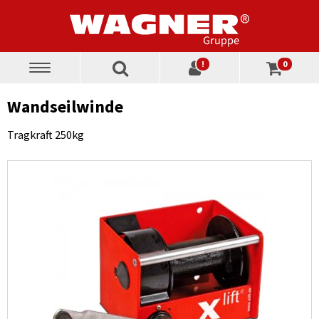
!
0
Toggle
navigation
Wandseilwinde
Tragkraft 250kg