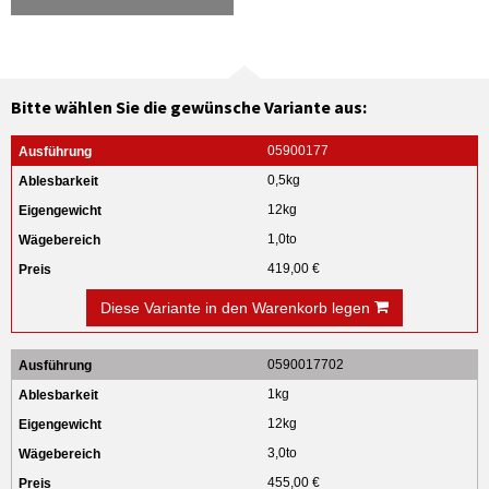
Bitte wählen Sie die gewünsche Variante aus:
05900177
0,5kg
12kg
1,0to
419,00 €
Diese Variante in den Warenkorb legen
0590017702
1kg
12kg
3,0to
455,00 €