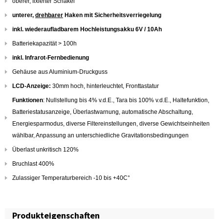
oberer, fixierter Schäkel
unterer,
drehbarer
Haken mit Sicherheitsverriegelung
inkl. wiederaufladbarem Hochleistungsakku 6V / 10Ah
Batteriekapazität > 100h
inkl. Infrarot-Fernbedienung
Gehäuse aus Aluminium-Druckguss
LCD-Anzeige:
30mm hoch, hinterleuchtet, Fronttastatur
Funktionen
: Nullstellung bis 4% v.d.E., Tara bis 100% v.d.E., Haltefunktion,
Batteriestatusanzeige, Überlastwarnung, automatische Abschaltung,
Energiesparmodus, diverse Filtereinstellungen, diverse Gewichtseinheiten
wählbar, Anpassung an unterschiedliche Gravitationsbedingungen
Überlast unkritisch 120%
Bruchlast 400%
Zulassiger Temperaturbereich -10 bis +40C°
Produkteigenschaften