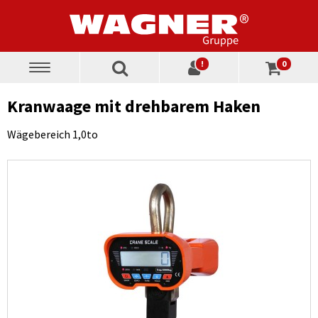
!
0
Toggle
navigation
Kranwaage mit drehbarem Haken
Wägebereich 1,0to