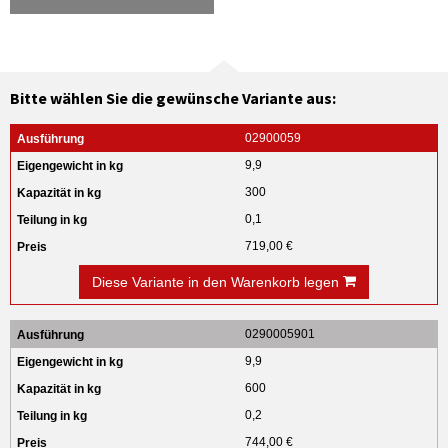
Bitte wählen Sie die gewünsche Variante aus:
02900059
9,9
300
0,1
719,00 €
Diese Variante in den Warenkorb legen
0290005901
9,9
600
0,2
744,00 €