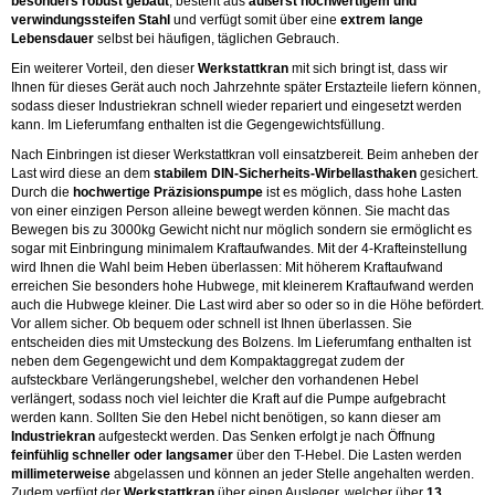
besonders robust gebaut
, besteht aus
äußerst hochwertigem und
verwindungssteifen Stahl
und verfügt somit über eine
extrem lange
Lebensdauer
selbst bei häufigen, täglichen Gebrauch.
Ein weiterer Vorteil, den dieser
Werkstattkran
mit sich bringt ist, dass wir
Ihnen für dieses Gerät auch noch Jahrzehnte später Erstazteile liefern können,
sodass dieser Industriekran schnell wieder repariert und eingesetzt werden
kann. Im Lieferumfang enthalten ist die Gegengewichtsfüllung.
Nach Einbringen ist dieser Werkstattkran voll einsatzbereit. Beim anheben der
Last wird diese an dem
stabilem DIN-Sicherheits-Wirbellasthaken
gesichert.
Durch die
hochwertige Präzisionspumpe
ist es möglich, dass hohe Lasten
von einer einzigen Person alleine bewegt werden können. Sie macht das
Bewegen bis zu 3000kg Gewicht nicht nur möglich sondern sie ermöglicht es
sogar mit Einbringung minimalem Kraftaufwandes. Mit der 4-Krafteinstellung
wird Ihnen die Wahl beim Heben überlassen: Mit höherem Kraftaufwand
erreichen Sie besonders hohe Hubwege, mit kleinerem Kraftaufwand werden
auch die Hubwege kleiner. Die Last wird aber so oder so in die Höhe befördert.
Vor allem sicher. Ob bequem oder schnell ist Ihnen überlassen. Sie
entscheiden dies mit Umsteckung des Bolzens. Im Lieferumfang enthalten ist
neben dem Gegengewicht und dem Kompaktaggregat zudem der
aufsteckbare Verlängerungshebel, welcher den vorhandenen Hebel
verlängert, sodass noch viel leichter die Kraft auf die Pumpe aufgebracht
werden kann. Sollten Sie den Hebel nicht benötigen, so kann dieser am
Industriekran
aufgesteckt werden. Das Senken erfolgt je nach Öffnung
feinfühlig schneller oder langsamer
über den T-Hebel. Die Lasten werden
millimeterweise
abgelassen und können an jeder Stelle angehalten werden.
Zudem verfügt der
Werkstattkran
über einen Ausleger, welcher über
13