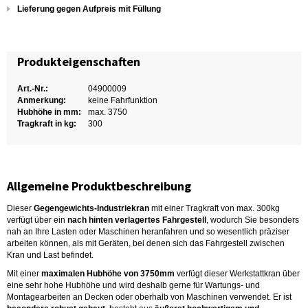
Lieferung gegen Aufpreis mit Füllung
Produkteigenschaften
Art.-Nr.:
04900009
Anmerkung:
keine Fahrfunktion
Hubhöhe in mm:
max. 3750
Tragkraft in kg:
300
Allgemeine Produktbeschreibung
Dieser
Gegengewichts-Industriekran
mit einer Tragkraft von max. 300kg
verfügt über ein
nach hinten verlagertes Fahrgestell
, wodurch Sie besonders
nah an Ihre Lasten oder Maschinen heranfahren und so wesentlich präziser
arbeiten können, als mit Geräten, bei denen sich das Fahrgestell zwischen
Kran und Last befindet.
Mit einer
maximalen Hubhöhe von 3750mm
verfügt dieser Werkstattkran über
eine sehr hohe Hubhöhe und wird deshalb gerne für Wartungs- und
Montagearbeiten an Decken oder oberhalb von Maschinen verwendet. Er ist