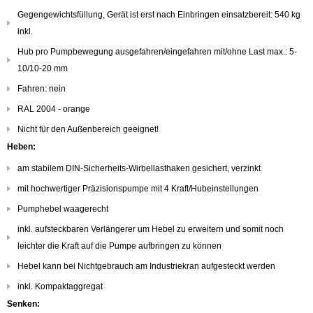
Gegengewichtsfüllung, Gerät ist erst nach Einbringen einsatzbereit: 540 kg
inkl.
Hub pro Pumpbewegung ausgefahren/eingefahren mit/ohne Last max.: 5-
10/10-20 mm
Fahren: nein
RAL 2004 - orange
Nicht für den Außenbereich geeignet!
Heben:
am stabilem DIN-Sicherheits-Wirbellasthaken gesichert, verzinkt
mit hochwertiger Präzisionspumpe mit 4 Kraft/Hubeinstellungen
Pumphebel waagerecht
inkl. aufsteckbaren Verlängerer um Hebel zu erweitern und somit noch
leichter die Kraft auf die Pumpe aufbringen zu können
Hebel kann bei Nichtgebrauch am Industriekran aufgesteckt werden
inkl. Kompaktaggregat
Senken: