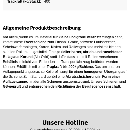
Tragkraft (kg/Stück):
400
Allgemeine Produktbeschreibung
Vor allem, wenn es um Material
für kleine und große Veranstaltungen
geht,
kommt diese
Eventschiene
zum Einsatz. Große, schwere Lautsprecher,
Scheinwerferanlagen, Karren, Kisten und Rollwagen sind meist mit kleinen
stabilen Rollen ausgestattet. Ein
spezieller harter, abrieb- und rutschfeser
Belag aus Korund
(Alu-Oxid) sorft dafür, dass alle mit Rollen versehenen
Behältnisse leicht vom Erdboden ins Transportfahrzeug befördert werden
können. Erhältlich mit einer
Tragkraft bis 400kg/Schiene.
Das am unteren
Auflagepunkt angebrachte Keilprofil sorgt für einen
homogenen Übergang
auf
die Schiene. Zum Standard gehört eine
Abrutschsicherung in Form einer
Auflagerzunge
, mit der alle Schienen ausgerüstet sind. Unsere Schienen sind
GS-geprüft
und
entsprechen den Richtlinien der Berufsgenossenschaft
.
Unsere Hotline
Sie erreichen uns von 08:00 bis 17:00 Uhr