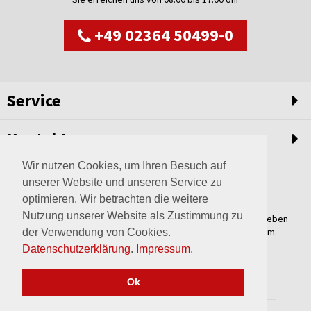
+49 02364 50499-0
Service
Kontakt
Wir nutzen Cookies, um Ihren Besuch auf
unserer Website und unseren Service zu
optimieren. Wir betrachten die weitere
Nutzung unserer Website als Zustimmung zu
Weltweit setzen wir unsere Erfahrungswerte und unser Streben
nach innovativen Lösungen in unvergleichliche Anlagen um.
der Verwendung von Cookies.
Erfahren Sie mehr über uns.
Datenschutzerklärung
.
Impressum
.
mehr über Wagner
Ok
2017 © wagner-haltern.de