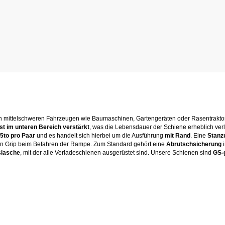
von mittelschweren Fahrzeugen wie Baumaschinen, Gartengeräten oder Rasentraktor
ist im unteren Bereich verstärkt
, was die Lebensdauer der Schiene erheblich verlän
05to pro Paar
und es handelt sich hierbei um die Ausführung
mit Rand
. Eine
Stanz
len Grip beim Befahren der Rampe. Zum Standard gehört eine
Abrutschsicherung
i
slasche
, mit der alle Verladeschienen ausgerüstet sind. Unsere Schienen sind
GS-