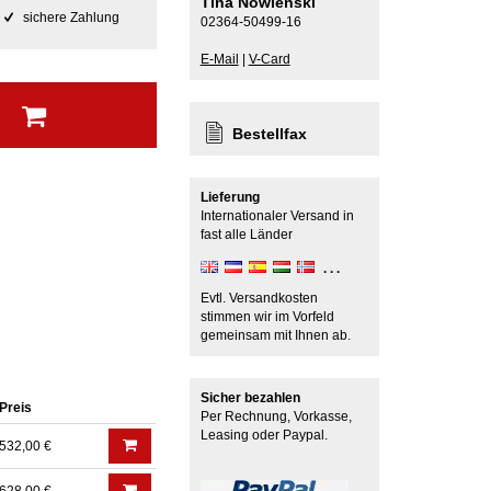
Tina Nowienski
sichere Zahlung
02364-50499-16
E-Mail
|
V-Card
b
Bestellfax
Lieferung
Internationaler Versand in
fast alle Länder
Evtl. Versandkosten
stimmen wir im Vorfeld
gemeinsam mit Ihnen ab.
Sicher bezahlen
Preis
Per Rechnung, Vorkasse,
Leasing oder Paypal.
532,00 €