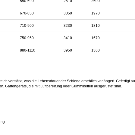
550-690
2510
2600
670-850
3050
1970
710-900
3230
1810
750-950
3410
1670
880-1110
3950
1360
reich verstärkt, was die Lebensdauer der Schiene erheblich verlängert. Gefertigt a
n, Gartengeräte, die mit Luftbereifung oder Gummiketten ausgerüstet sind.
ung