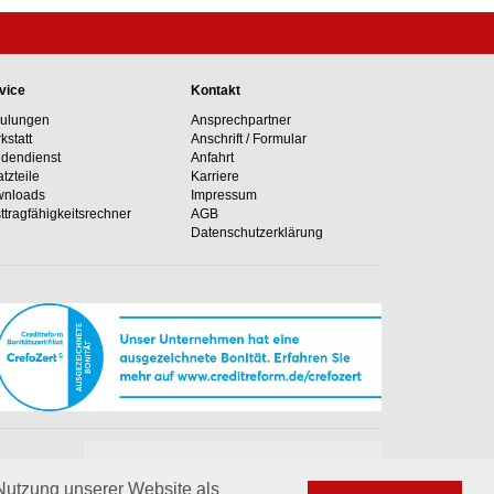
vice
Kontakt
ulungen
Ansprechpartner
kstatt
Anschrift / Formular
dendienst
Anfahrt
atzteile
Karriere
nloads
Impressum
ttragfähig­keits­rechner
AGB
Datenschutzerklärung
Unsere Hotline
e Anlagen
+49 02364 50499-0
 Nutzung unserer Website als