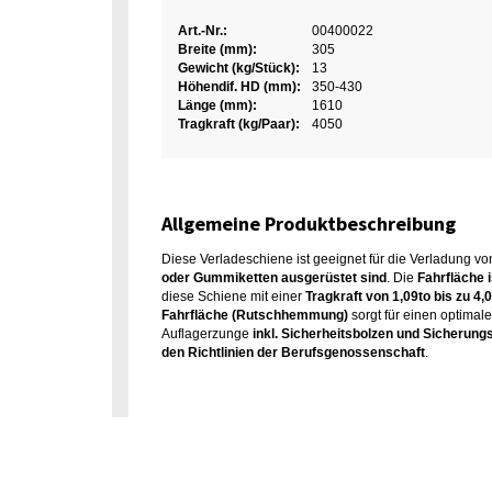
Art.-Nr.:
00400022
Breite (mm):
305
Gewicht (kg/Stück):
13
Höhendif. HD (mm):
350-430
Länge (mm):
1610
Tragkraft (kg/Paar):
4050
Allgemeine Produktbeschreibung
Diese Verladeschiene ist geeignet für die Verladung 
oder Gummiketten ausgerüstet sind
. Die
Fahrfläche 
diese Schiene mit einer
Tragkraft von 1,09to bis zu 4,
Fahrfläche (Rutschhemmung)
sorgt für einen optima
Auflagerzunge
inkl. Sicherheitsbolzen und Sicherung
den Richtlinien der Berufsgenossenschaft
.