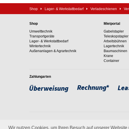
Shop
Lager- & Werkstattbedarf
Verladeschienen
Ver
Shop
Mietportal
Umwelttechnik
Gabelstapler
Transportgeräte
Teleskopstapler
Lager- & Werkstattbedarf
Arbeitsbühnen
Wintertechnik
Lagertechnik
Außenanlagen & Agrartechnik
Baumaschinen
Krane
Container
Zahlungarten
Weltweit setzen wir unsere
um. Erfahren Sie mehr über
Wir nutzen Cookies, um Ihren Besuch auf unserer Website u