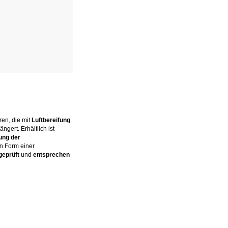
en, die mit
Luftbereifung
gert. Erhältlich ist
ung der
n Form einer
geprüft
und
entsprechen