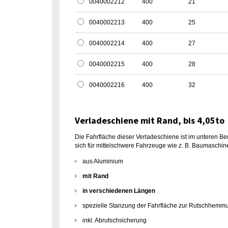
0040002212
400
21
0040002213
400
25
0040002214
400
27
0040002215
400
28
0040002216
400
32
Verladeschiene mit Rand, bis 4,05to
Die Fahrfläche dieser Verladeschiene ist im unteren Be
sich für mittelschwere Fahrzeuge wie z. B. Baumaschine
aus Aluminium
mit Rand
in verschiedenen Längen
spezielle Stanzung der Fahrfläche zur Rutschhemm
inkl. Abrutschsicherung