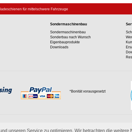
ladeschienen für mittelschwere Fahrzeuge
Sondermaschinenbau
Ser
Sondermaschinenbau
Sch
Sonderbau nach Wunsch
Wer
Eigenbauprodukte
Kun
Downloads
Ers
Dow
Res
*Bonität vorausgesetzt
 Erfahrungswerte und unser Streben nach innovativen Lösungen in unvergleichlich
 uns.
mehr über Wagner
nd unseren Service zu optimieren. Wir betrachten die weitere