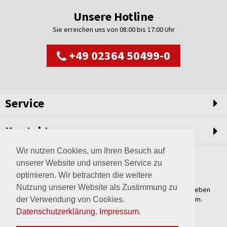
Unsere Hotline
Sie erreichen uns von 08:00 bis 17:00 Uhr
+49 02364 50499-0
Service
Kontakt
Wir nutzen Cookies, um Ihren Besuch auf
unserer Website und unseren Service zu
optimieren. Wir betrachten die weitere
Nutzung unserer Website als Zustimmung zu
Weltweit setzen wir unsere Erfahrungswerte und unser Streben
nach innovativen Lösungen in unvergleichliche Anlagen um.
der Verwendung von Cookies.
Erfahren Sie mehr über uns.
Datenschutzerklärung
.
Impressum
.
mehr über Wagner