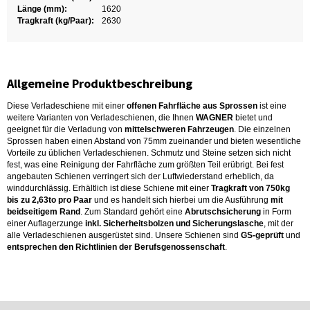
Länge (mm):
1620
Tragkraft (kg/Paar):
2630
Allgemeine Produktbeschreibung
Diese Verladeschiene mit einer
offenen Fahrfläche aus Sprossen
ist eine
weitere Varianten von Verladeschienen, die Ihnen
WAGNER
bietet und
geeignet für die Verladung von
mittelschweren Fahrzeugen
. Die einzelnen
Sprossen haben einen Abstand von 75mm zueinander und bieten wesentliche
Vorteile zu üblichen Verladeschienen. Schmutz und Steine setzen sich nicht
fest, was eine Reinigung der Fahrfläche zum größten Teil erübrigt. Bei fest
angebauten Schienen verringert sich der Luftwiederstand erheblich, da
winddurchlässig. Erhältlich ist diese Schiene mit einer
Tragkraft von 750kg
bis zu 2,63to pro Paar
und es handelt sich hierbei um die Ausführung
mit
beidseitigem Rand
. Zum Standard gehört eine
Abrutschsicherung
in Form
einer Auflagerzunge
inkl. Sicherheitsbolzen und Sicherungslasche
, mit der
alle Verladeschienen ausgerüstet sind. Unsere Schienen sind
GS-geprüft
und
entsprechen den Richtlinien der Berufsgenossenschaft
.