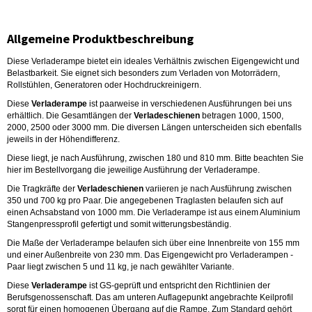
Allgemeine Produktbeschreibung
Diese Verladerampe bietet ein ideales Verhältnis zwischen Eigengewicht und
Belastbarkeit. Sie eignet sich besonders zum Verladen von Motorrädern,
Rollstühlen, Generatoren oder Hochdruckreinigern.
Diese
Verladerampe
ist paarweise in verschiedenen Ausführungen bei uns
erhältlich. Die Gesamtlängen der
Verladeschienen
betragen 1000, 1500,
2000, 2500 oder 3000 mm. Die diversen Längen unterscheiden sich ebenfalls
jeweils in der Höhendifferenz.
Diese liegt, je nach Ausführung, zwischen 180 und 810 mm. Bitte beachten Sie
hier im Bestellvorgang die jeweilige Ausführung der Verladerampe.
Die Tragkräfte der
Verladeschienen
variieren je nach Ausführung zwischen
350 und 700 kg pro Paar. Die angegebenen Traglasten belaufen sich auf
einen Achsabstand von 1000 mm. Die Verladerampe ist aus einem Aluminium
Stangenpressprofil gefertigt und somit witterungsbeständig.
Die Maße der Verladerampe belaufen sich über eine Innenbreite von 155 mm
und einer Außenbreite von 230 mm. Das Eigengewicht pro Verladerampen -
Paar liegt zwischen 5 und 11 kg, je nach gewählter Variante.
Diese
Verladerampe
ist GS-geprüft und entspricht den Richtlinien der
Berufsgenossenschaft. Das am unteren Auflagepunkt angebrachte Keilprofil
sorgt für einen homogenen Übergang auf die Rampe. Zum Standard gehört