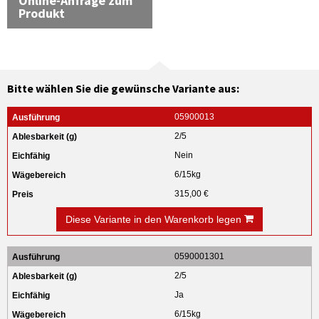
Online-Anfrage zum
Produkt
Bitte wählen Sie die gewünsche Variante aus:
05900013
2/5
Nein
6/15kg
315,00 €
Diese Variante in den Warenkorb legen
0590001301
2/5
Ja
6/15kg