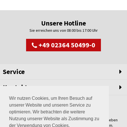
Unsere Hotline
Sie erreichen uns von 08:00 bis 17:00 Uhr
+49 02364 50499-0
Service
Kontakt
Wir nutzen Cookies, um Ihren Besuch auf
unserer Website und unseren Service zu
optimieren. Wir betrachten die weitere
Nutzung unserer Website als Zustimmung zu
Weltweit setzen wir unsere Erfahrungswerte und unser Streben
nach innovativen Lösungen in unvergleichliche Anlagen um.
der Verwendung von Cookies.