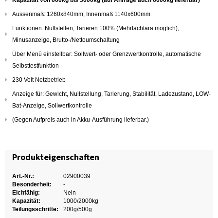
Kapazität von 600kg bis 3000kg (auf Anfrage auch 6000kg lieferbar)
Aussenmaß: 1260x840mm, Innenmaß 1140x600mm
Funktionen: Nullstellen, Tarieren 100% (Mehrfachtara möglich),
Minusanzeige, Brutto-/Nettoumschaltung
Über Menü einstellbar: Sollwert- oder Grenzwertkontrolle, automatische
Selbsttestfunktion
230 Volt Netzbetrieb
Anzeige für: Gewicht, Nullstellung, Tarierung, Stabilität, Ladezustand, LOW-
Bat-Anzeige, Sollwertkontrolle
(Gegen Aufpreis auch in Akku-Ausführung lieferbar.)
Produkteigenschaften
Art.-Nr.:
02900039
Besonderheit:
-
Eichfähig:
Nein
Kapazität:
1000/2000kg
Teilungsschritte:
200g/500g