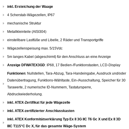
inkl. Ersteichung der Waage
4 Scherstab-Wägezellen, IP67
mechanische Struktur
Metallkleinteile (AISI304)
einstellbare Lastfüße und Libelle, 2 Räder und Transportgriffe
Wägezellenspeisung max. 5/15Vdc
5m langes Kabel (abgeschirmt) für den Anschluss an eine Anzeige
Anzeige DFWATEX3GD
: IP68, 17 Bedien-/Funktionstasten, LCD-Display
Funktionen
: Nullstellen, Tara-Abzug, Tara-Handeingabe, Ausdruck und/oder
Datenübertragung, Funktions-Wähltaste, Ein-/Ausschaltung, Speicher für 30
Tarawerte, 2 numerische ID-Nummern, Tastatursperre,
Abdruckwiederholung.
inkl. ATEX-Zertifikat für jede Wägezelle
inkl. ATEX-zertifizierter Anschlusskasten
inkl. ATEX Konformitätserklärung Typ Ex II 3G IIC T6 Gc X und Ex II 3D
IIIC T115°C Dc X, für das gesamte Wäge-System