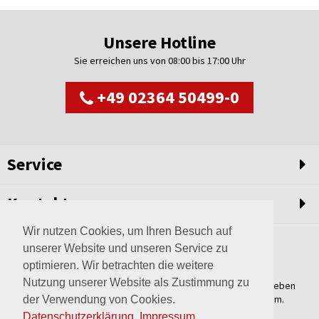
Unsere Hotline
Sie erreichen uns von 08:00 bis 17:00 Uhr
+49 02364 50499-0
Service
Kontakt
Wir nutzen Cookies, um Ihren Besuch auf
unserer Website und unseren Service zu
optimieren. Wir betrachten die weitere
Nutzung unserer Website als Zustimmung zu
Weltweit setzen wir unsere Erfahrungswerte und unser Streben
nach innovativen Lösungen in unvergleichliche Anlagen um.
der Verwendung von Cookies.
Erfahren Sie mehr über uns.
Datenschutzerklärung
.
Impressum
.