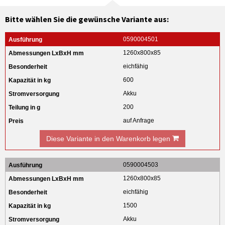
Bitte wählen Sie die gewünsche Variante aus:
0590004501
1260x800x85
eichfähig
600
Akku
200
auf Anfrage
Diese Variante in den Warenkorb legen
0590004503
1260x800x85
eichfähig
1500
Akku