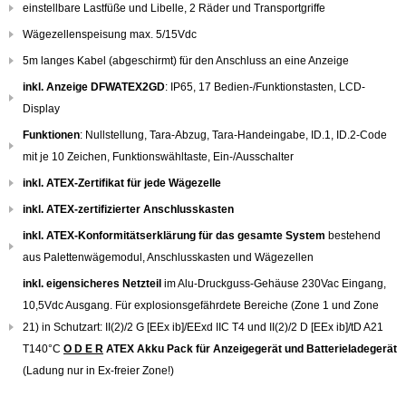
einstellbare Lastfüße und Libelle, 2 Räder und Transportgriffe
Wägezellenspeisung max. 5/15Vdc
5m langes Kabel (abgeschirmt) für den Anschluss an eine Anzeige
inkl. Anzeige DFWATEX2GD
: IP65, 17 Bedien-/Funktionstasten, LCD-
Display
Funktionen
: Nullstellung, Tara-Abzug, Tara-Handeingabe, ID.1, ID.2-Code
mit je 10 Zeichen, Funktionswähltaste, Ein-/Ausschalter
inkl. ATEX-Zertifikat für jede Wägezelle
inkl. ATEX-zertifizierter Anschlusskasten
inkl. ATEX-Konformitätserklärung für das gesamte System
bestehend
aus Palettenwägemodul, Anschlusskasten und Wägezellen
inkl. eigensicheres Netzteil
im Alu-Druckguss-Gehäuse 230Vac Eingang,
10,5Vdc Ausgang. Für explosionsgefährdete Bereiche (Zone 1 und Zone
21) in Schutzart: II(2)/2 G [EEx ib]/EExd IIC T4 und II(2)/2 D [EEx ib]/tD A21
T140°C
O D E R
ATEX Akku Pack für Anzeigegerät und Batterieladegerät
(Ladung nur in Ex-freier Zone!)