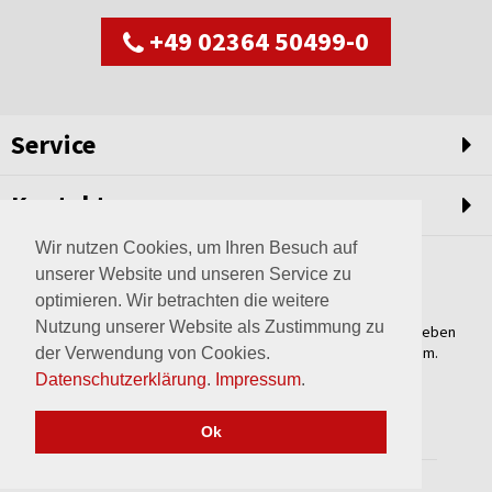
+49 02364 50499-0
Service
Kontakt
Wir nutzen Cookies, um Ihren Besuch auf
unserer Website und unseren Service zu
optimieren. Wir betrachten die weitere
Nutzung unserer Website als Zustimmung zu
Weltweit setzen wir unsere Erfahrungswerte und unser Streben
nach innovativen Lösungen in unvergleichliche Anlagen um.
der Verwendung von Cookies.
Erfahren Sie mehr über uns.
Datenschutzerklärung
.
Impressum
.
mehr über Wagner
Ok
2017 © wagner-haltern.de