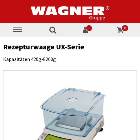
!
0
Toggle
navigation
Rezepturwaage UX-Serie
Kapazitäten 420g-8200g