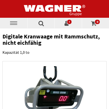
!
0
Toggle
navigation
Digitale Kranwaage mit Rammschutz,
nicht eichfähig
Kapazität 1,0 to