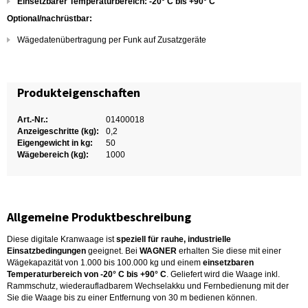
Einsetzbarer Temperaturbereich: -20° C bis +90° C
Optional/nachrüstbar:
Wägedatenübertragung per Funk auf Zusatzgeräte
Produkteigenschaften
Art.-Nr.:
01400018
Anzeigeschritte (kg):
0,2
Eigengewicht in kg:
50
Wägebereich (kg):
1000
Allgemeine Produktbeschreibung
Diese digitale Kranwaage ist
speziell für rauhe, industrielle
Einsatzbedingungen
geeignet. Bei
WAGNER
erhalten Sie diese mit einer
Wägekapazität von 1.000 bis 100.000 kg und einem
einsetzbaren
Temperaturbereich von -20° C bis +90° C
. Geliefert wird die Waage inkl.
Rammschutz, wiederaufladbarem Wechselakku und Fernbedienung mit der
Sie die Waage bis zu einer Entfernung von 30 m bedienen können.