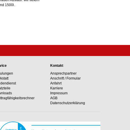
aden Auslauf. Wir liefern
nd 1500l.
vice
Kontakt
ulungen
Ansprechpartner
kstatt
Anschrift / Formular
dendienst
Anfahrt
atzteile
Karriere
nloads
Impressum
ttragfähig­keits­rechner
AGB
Datenschutzerklärung