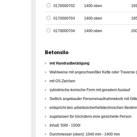
0170000702
1400 oben
16
0170000703
1400 oben
18
0170000704
1400 oben
20
Betonsilo
mit Handradbetätigung
Wahlweise mit angeschweißter Kette oder Traverse (
mit GS-Zeichen
zylindrische-konische Form mit geradem Auslauf
Seitlich angebauter Personenaufnahmekorb mit Gitt
entspricht den arbeitssicherheitstechnischen Best
zugelassen für höchstens eine gesicherte Person
Inhalt: 500l - 1500l
Durchmesser (oben): 1040 mm - 1400 mm