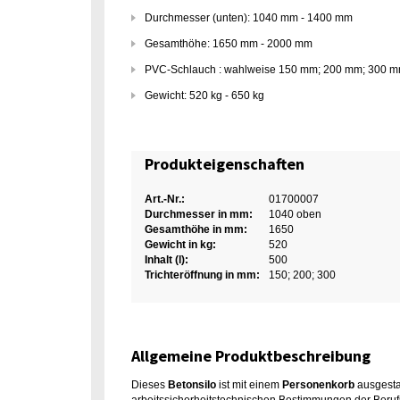
Durchmesser (unten): 1040 mm - 1400 mm
Gesamthöhe: 1650 mm - 2000 mm
PVC-Schlauch : wahlweise 150 mm; 200 mm; 300 
Gewicht: 520 kg - 650 kg
Produkteigenschaften
Art.-Nr.:
01700007
Durchmesser in mm:
1040 oben
Gesamthöhe in mm:
1650
Gewicht in kg:
520
Inhalt (l):
500
Trichteröffnung in mm:
150; 200; 300
Allgemeine Produktbeschreibung
Dieses
Betonsilo
ist mit einem
Personenkorb
ausgestat