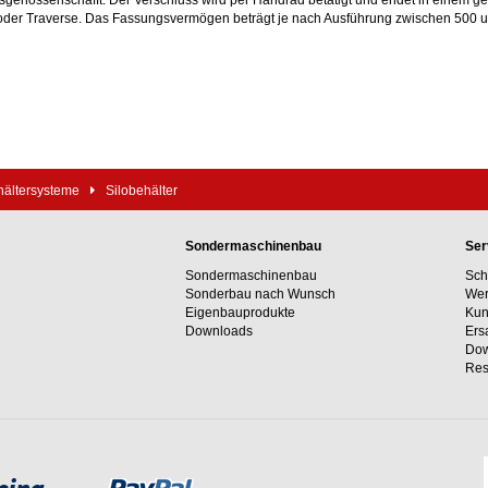
genossenschafft. Der Verschluss wird per Handrad betätigt und endet in einem ger
oder Traverse. Das Fassungsvermögen beträgt je nach Ausführung zwischen 500 u
hältersysteme
Silobehälter
Sondermaschinenbau
Ser
Sondermaschinenbau
Sch
Sonderbau nach Wunsch
Wer
Eigenbauprodukte
Kun
Downloads
Ers
Dow
Res