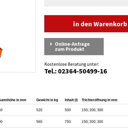
in den Warenkor
Online-Anfrage
zum Produkt
Kostenlose Beratung unter:
Tel.: 02364-50499-16
samthöhe in mm
Gewicht in kg
Inhalt (l)
Trichteröffnung in mm
50
520
500
150; 200; 300
00
560
750
150; 200; 300