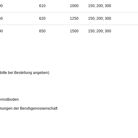
90
610
1000
150; 200; 300
50
620
1250
150; 200; 300
00
650
1500
150; 200; 300
bitte bei Bestellung angeben)
errostboden
immungen der Berufsgenossenschaft