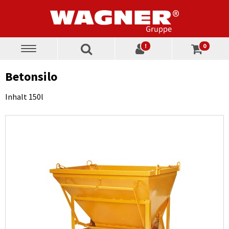
!
0
Toggle
navigation
Betonsilo
Inhalt 150l