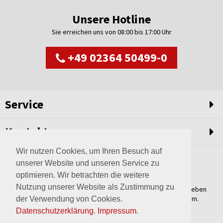
Unsere Hotline
Sie erreichen uns von 08:00 bis 17:00 Uhr
+49 02364 50499-0
Service
Kontakt
Wir nutzen Cookies, um Ihren Besuch auf
unserer Website und unseren Service zu
optimieren. Wir betrachten die weitere
Nutzung unserer Website als Zustimmung zu
Weltweit setzen wir unsere Erfahrungswerte und unser Streben
nach innovativen Lösungen in unvergleichliche Anlagen um.
der Verwendung von Cookies.
Erfahren Sie mehr über uns.
Datenschutzerklärung
.
Impressum
.
mehr über Wagner