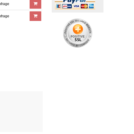
nfrage
nfrage