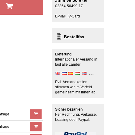
Julia Voßwinkel
b
02364-50499-17
E-Mail
|
V-Card
Bestellfax
Lieferung
Internationaler Versand in
fast alle Länder
Evtl. Versandkosten
stimmen wir im Vorfeld
gemeinsam mit Ihnen ab.
Sicher bezahlen
nfrage
Per Rechnung, Vorkasse,
Leasing oder Paypal.
nfrage