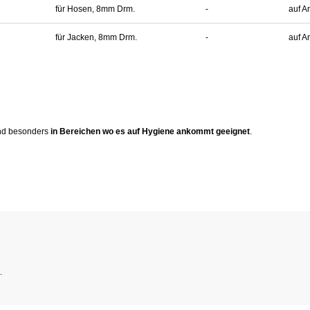
für Hosen, 8mm Drm.
-
auf A
für Jacken, 8mm Drm.
-
auf A
sind besonders
in Bereichen wo es auf Hygiene ankommt geeignet
.
.