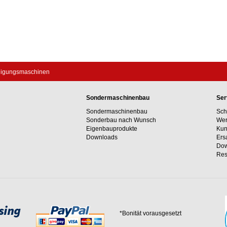
nigungsmaschinen
Sondermaschinenbau
Ser
Sondermaschinenbau
Sch
Sonderbau nach Wunsch
Wer
Eigenbauprodukte
Kun
Downloads
Ers
Dow
Res
*Bonität vorausgesetzt