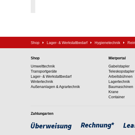
Shop
Lager- & Werkstattbedarf
Hygienetechnik
Rei
Shop
Mietportal
Umwelttechnik
Gabelstapler
Transportgeräte
Teleskopstapler
Lager- & Werkstattbedarf
Arbeitsbühnen
Wintertechnik
Lagertechnik
Außenanlagen & Agrartechnik
Baumaschinen
Krane
Container
Zahlungarten