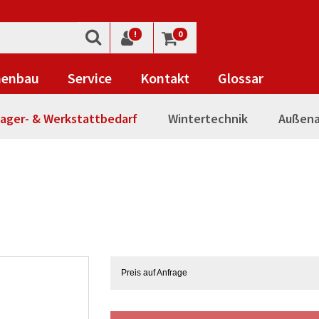
!
0
nenbau
Service
Kontakt
Glossar
ager- & Werkstattbedarf
Wintertechnik
Außena
Preis auf Anfrage