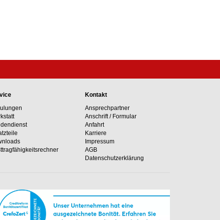
vice
Kontakt
ulungen
Ansprechpartner
kstatt
Anschrift / Formular
dendienst
Anfahrt
atzteile
Karriere
nloads
Impressum
ttragfähig­keits­rechner
AGB
Datenschutzerklärung