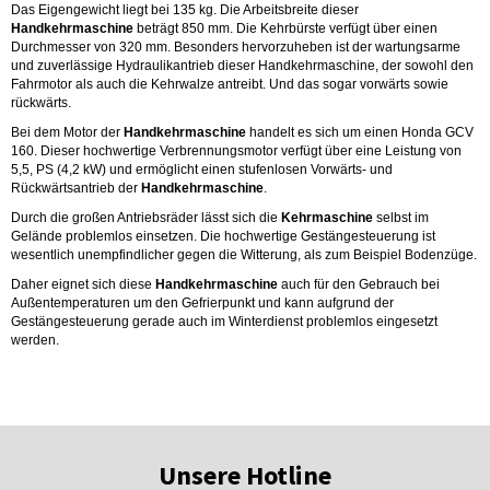
Das Eigengewicht liegt bei 135 kg. Die Arbeitsbreite dieser
Handkehrmaschine
beträgt 850 mm. Die Kehrbürste verfügt über einen
Durchmesser von 320 mm. Besonders hervorzuheben ist der wartungsarme
und zuverlässige Hydraulikantrieb dieser Handkehrmaschine, der sowohl den
Fahrmotor als auch die Kehrwalze antreibt. Und das sogar vorwärts sowie
rückwärts.
Bei dem Motor der
Handkehrmaschine
handelt es sich um einen Honda GCV
160. Dieser hochwertige Verbrennungsmotor verfügt über eine Leistung von
5,5, PS (4,2 kW) und ermöglicht einen stufenlosen Vorwärts- und
Rückwärtsantrieb der
Handkehrmaschine
.
Durch die großen Antriebsräder lässt sich die
Kehrmaschine
selbst im
Gelände problemlos einsetzen. Die hochwertige Gestängesteuerung ist
wesentlich unempfindlicher gegen die Witterung, als zum Beispiel Bodenzüge.
Daher eignet sich diese
Handkehrmaschine
auch für den Gebrauch bei
Außentemperaturen um den Gefrierpunkt und kann aufgrund der
Gestängesteuerung gerade auch im Winterdienst problemlos eingesetzt
werden.
Unsere Hotline