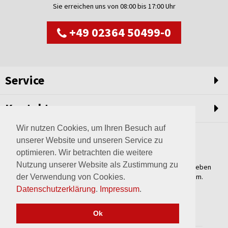
Sie erreichen uns von 08:00 bis 17:00 Uhr
+49 02364 50499-0
Service
Kontakt
Wir nutzen Cookies, um Ihren Besuch auf
unserer Website und unseren Service zu
optimieren. Wir betrachten die weitere
Nutzung unserer Website als Zustimmung zu
Weltweit setzen wir unsere Erfahrungswerte und unser Streben
nach innovativen Lösungen in unvergleichliche Anlagen um.
der Verwendung von Cookies.
Erfahren Sie mehr über uns.
Datenschutzerklärung
.
Impressum
.
mehr über Wagner
Ok