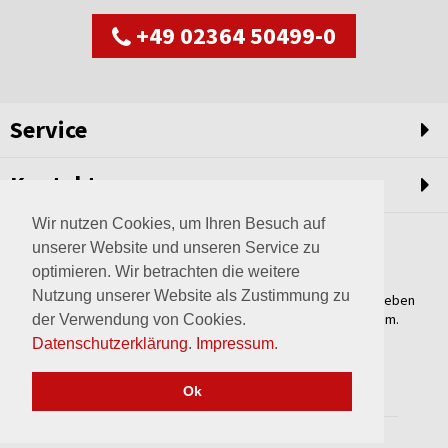
+49 02364 50499-0
Service
Kontakt
Wir nutzen Cookies, um Ihren Besuch auf
unserer Website und unseren Service zu
optimieren. Wir betrachten die weitere
Nutzung unserer Website als Zustimmung zu
Weltweit setzen wir unsere Erfahrungswerte und unser Streben
nach innovativen Lösungen in unvergleichliche Anlagen um.
der Verwendung von Cookies.
Erfahren Sie mehr über uns.
Datenschutzerklärung
.
Impressum
.
mehr über Wagner
Ok
2017 © wagner-haltern.de