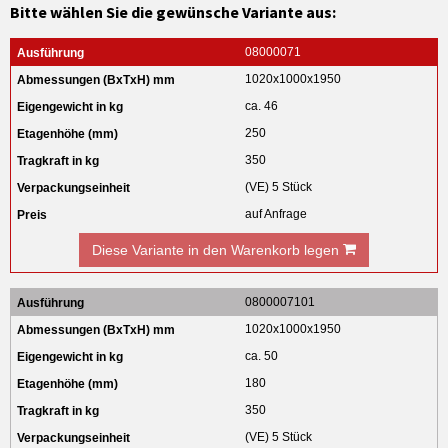
Bitte wählen Sie die gewünsche Variante aus:
08000071
1020x1000x1950
ca. 46
250
350
(VE) 5 Stück
auf Anfrage
Diese Variante in den Warenkorb legen
0800007101
1020x1000x1950
ca. 50
180
350
(VE) 5 Stück