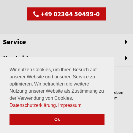
+49 02364 50499-0
Service
Kontakt
Wir nutzen Cookies, um Ihren Besuch auf
unserer Website und unseren Service zu
optimieren. Wir betrachten die weitere
Nutzung unserer Website als Zustimmung zu
Weltweit setzen wir unsere Erfahrungswerte und unser Streben
nach innovativen Lösungen in unvergleichliche Anlagen um.
der Verwendung von Cookies.
Erfahren Sie mehr über uns.
Datenschutzerklärung
.
Impressum
.
mehr über Wagner
Ok
2017 © wagner-haltern.de