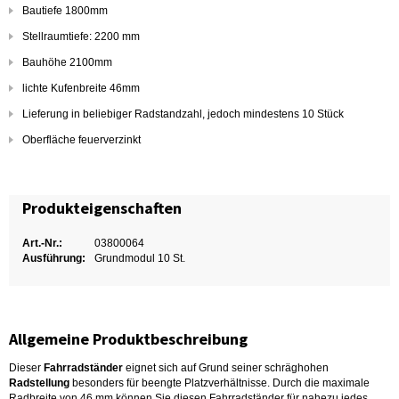
Bautiefe 1800mm
Stellraumtiefe: 2200 mm
Bauhöhe 2100mm
lichte Kufenbreite 46mm
Lieferung in beliebiger Radstandzahl, jedoch mindestens 10 Stück
Oberfläche feuerverzinkt
Produkteigenschaften
Art.-Nr.:
03800064
Ausführung:
Grundmodul 10 St.
Allgemeine Produktbeschreibung
Dieser
Fahrradständer
eignet sich auf Grund seiner schräghohen
Radstellung
besonders für beengte Platzverhältnisse. Durch die maximale
Radbreite von 46 mm können Sie diesen Fahrradständer für nahezu jedes