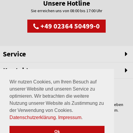
Unsere Hotline
Sie erreichen uns von 08:00 bis 17:00 Uhr
+49 02364 50499-0
Service
Kontakt
Wir nutzen Cookies, um Ihren Besuch auf
unserer Website und unseren Service zu
optimieren. Wir betrachten die weitere
Nutzung unserer Website als Zustimmung zu
Weltweit setzen wir unsere Erfahrungswerte und unser Streben
nach innovativen Lösungen in unvergleichliche Anlagen um.
der Verwendung von Cookies.
Erfahren Sie mehr über uns.
Datenschutzerklärung
.
Impressum
.
mehr über Wagner
Ok