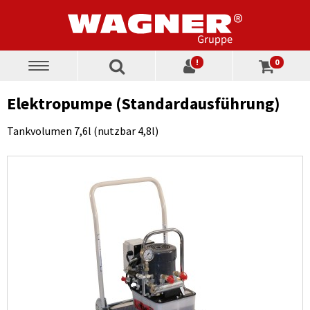
!
0
Toggle
navigation
Elektropumpe (Standardausführung)
Tankvolumen 7,6l (nutzbar 4,8l)