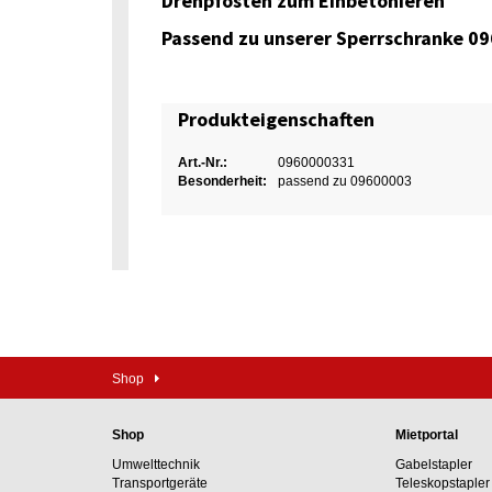
Drehpfosten zum Einbetonieren
Passend zu unserer Sperrschranke 0
Produkteigenschaften
Art.-Nr.:
0960000331
Besonderheit:
passend zu 09600003
Shop
Shop
Mietportal
Umwelttechnik
Gabelstapler
Transportgeräte
Teleskopstapler