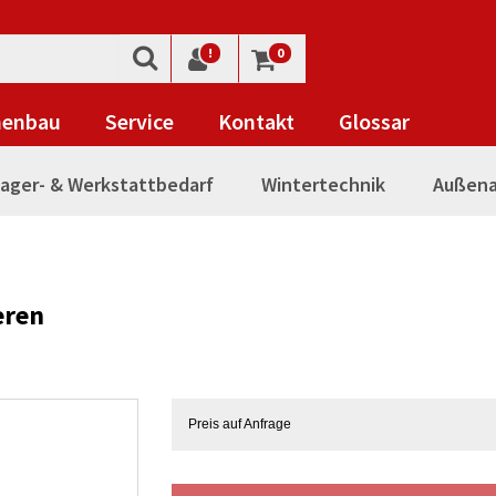
!
0
nenbau
Service
Kontakt
Glossar
ager- & Werkstattbedarf
Wintertechnik
Außena
eren
Preis auf Anfrage