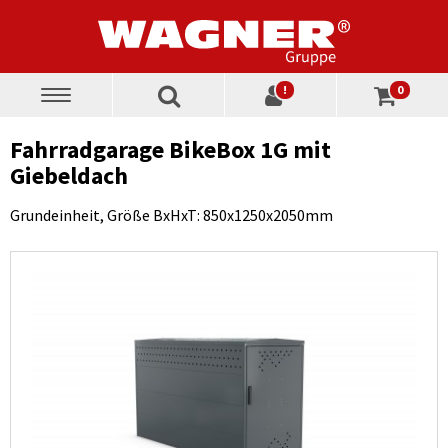
!
0
Toggle
navigation
Fahrradgarage BikeBox 1G mit
Giebeldach
Grundeinheit, Größe BxHxT: 850x1250x2050mm