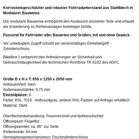
Korrosionsgeschützter und robuster Fahrradunterstand aus Stahlblech in
Modularer Bauweise.
Die modulare Bauweise ermöglicht den Austausch einzelner Teile und erlaubt
die Erweiterung zu Reihenanlagen beliebiger Größe.
Passend für Fahrräder aller Bauarten und Größen, mit und ohne Gepäck.
Vor unbefugtem Zugriff schützt ein serienmäßiges Einhebelgriff -
Zylinderschloss.
BikeBox 1 entspricht den Anforderungen an Sicherheit und
Gebrauchstauglichkeit der technischen Richtlinie TR 6102 des ADFC.
Größe B x H x T: 850 x 1250 x 2050 mm
Anbaueinheit: Nein
Außenwandstärke: 0,75 mm
Einstellplätze: 1
Farbe: RAL 7016 - Anthrazitgrau, andere RAL-Farben auf Anfrage erhältlich
Material: Stahl
Oberflächenbehandlung: Feuerverzinkt und farbbeschichtet
Öffnungsart: Flügeltür
Öffnungswinkel: ca. 90° zur Seite
Reifenbreite: 64 mm
Verriegelungsmechanismus: Druckzylinderschloss