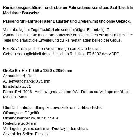
Korrosionsgeschützter und robuster Fahrradunterstand aus Stahlblech in
Modularer Bauweise.
Passend für Fahrräder aller Bauarten und Größen, mit und ohne Gepäck.
Vor unbefugtem Zugriff schützt ein serienmäßiges Einhebelgriff -
Zylinderschloss. Die modulare Bauweise ermöglicht den Austausch einzelner
Teile und erlaubt die Erweiterung zu Reihenanlagen beliebiger Größe.
BikeBox 1 entspricht den Anforderungen an Sicherheit und
Gebrauchstauglichkeit der technischen Richtlinie TR 6102 des ADFC.
Größe B x H x T: 850 x 1350 x 2050 mm
Anbaueinheit: Nein
Außenwandstärke: 0,75 mm
Einstellplätze: 1
Farbe: RAL 7016 - Anthrazitgrau, andere RAL-Farben auf Anfrage erhältlich
Material: Stahl
Oberflächenbehandlung: Feuerverzinkt und farbbeschichtet
Öffnungsart: Flügeltür
Öffnungswinkel: ca. 90° zur Seite
Reifenbreite: 64 mm
Verriegelungsmechanismus: Druckzylinderschloss
Anzahl der Seiten: Einseitig