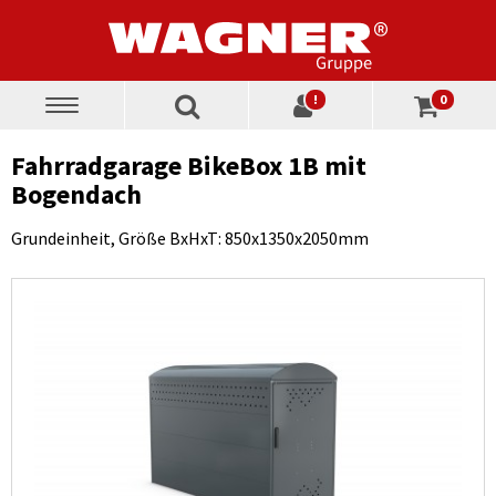
!
0
Toggle
navigation
Fahrradgarage BikeBox 1B mit
Bogendach
Grundeinheit, Größe BxHxT: 850x1350x2050mm