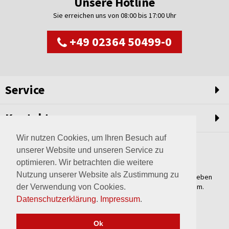
Unsere Hotline
Sie erreichen uns von 08:00 bis 17:00 Uhr
+49 02364 50499-0
Service
Kontakt
Wir nutzen Cookies, um Ihren Besuch auf
unserer Website und unseren Service zu
optimieren. Wir betrachten die weitere
Nutzung unserer Website als Zustimmung zu
Weltweit setzen wir unsere Erfahrungswerte und unser Streben
nach innovativen Lösungen in unvergleichliche Anlagen um.
der Verwendung von Cookies.
Erfahren Sie mehr über uns.
Datenschutzerklärung
.
Impressum
.
mehr über Wagner
Ok