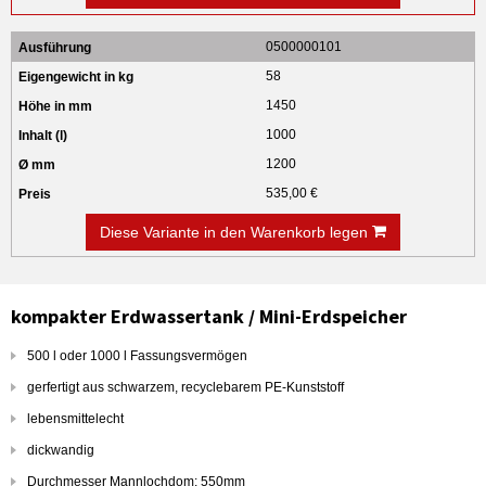
0500000101
58
1450
1000
1200
535,00 €
Diese Variante in den Warenkorb legen
kompakter Erdwassertank / Mini-Erdspeicher
500 l oder 1000 l Fassungsvermögen
gerfertigt aus schwarzem,
recyclebarem
PE-Kunststoff
lebensmittelecht
dickwandig
Durchmesser Mannlochdom: 550mm