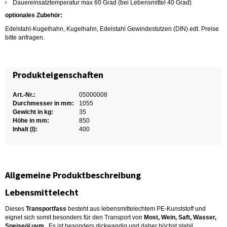
Dauereinsatztemperatur max 60 Grad (bei Lebensmittel 40 Grad)
optionales Zubehör:
Edelstahl-Kugelhahn, Kugelhahn, Edelstahl Gewindestutzen (DIN) edt. Preise
bitte anfragen.
Produkteigenschaften
Art.-Nr.:
05000008
Durchmesser in mm:
1055
Gewicht in kg:
35
Höhe in mm:
850
Inhalt (l):
400
Allgemeine Produktbeschreibung
Lebensmittelecht
Dieses
Transportfass
besteht aus lebensmittelechtem PE-Kunststoff und
eignet sich somit besonders für den Transport von
Most, Wein, Saft, Wasser,
Speiseöl uvm.
. Es ist besonders dickwandig und daher höchst stabil.