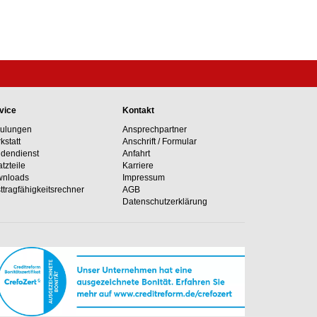
vice
Kontakt
ulungen
Ansprechpartner
kstatt
Anschrift / Formular
dendienst
Anfahrt
atzteile
Karriere
nloads
Impressum
ttragfähig­keits­rechner
AGB
Datenschutzerklärung