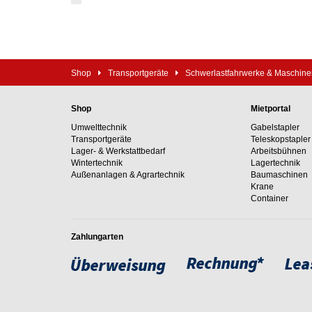
Shop
Transportgeräte
Schwerlastfahrwerke & Maschin
Shop
Mietportal
Umwelttechnik
Gabelstapler
Transportgeräte
Teleskopstapler
Lager- & Werkstattbedarf
Arbeitsbühnen
Wintertechnik
Lagertechnik
Außenanlagen & Agrartechnik
Baumaschinen
Krane
Container
Zahlungarten