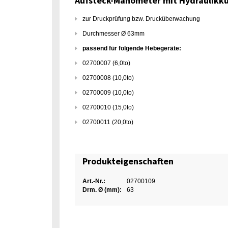
Aufsteck-Manometer mit Hydraulikk
zur Druckprüfung bzw. Drucküberwachung
Durchmesser Ø 63mm
passend für folgende Hebegeräte:
02700007 (6,0to)
02700008 (10,0to)
02700009 (10,0to)
02700010 (15,0to)
02700011 (20,0to)
Produkteigenschaften
Art.-Nr.:
02700109
Drm. Ø (mm):
63