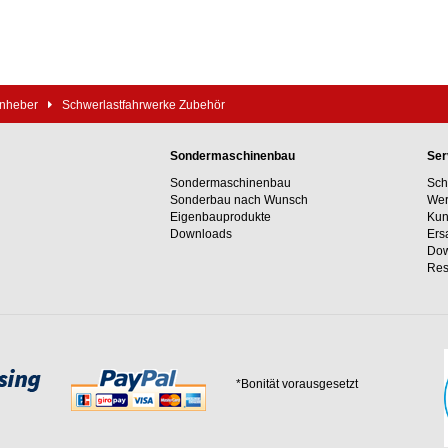
enheber
Schwerlastfahrwerke Zubehör
Sondermaschinenbau
Ser
Sondermaschinenbau
Sch
Sonderbau nach Wunsch
Wer
Eigenbauprodukte
Kun
Downloads
Ers
Dow
Res
*Bonität vorausgesetzt