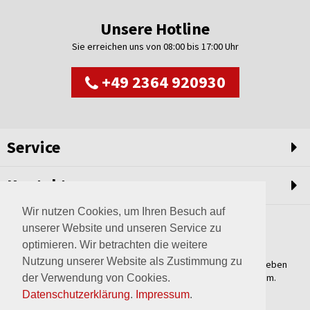
Unsere Hotline
Sie erreichen uns von 08:00 bis 17:00 Uhr
+49 2364 920930
Service
Kontakt
Wir nutzen Cookies, um Ihren Besuch auf
unserer Website und unseren Service zu
optimieren. Wir betrachten die weitere
Nutzung unserer Website als Zustimmung zu
Weltweit setzen wir unsere Erfahrungswerte und unser Streben
nach innovativen Lösungen in unvergleichliche Anlagen um.
der Verwendung von Cookies.
Erfahren Sie mehr über uns.
Datenschutzerklärung
.
Impressum
.