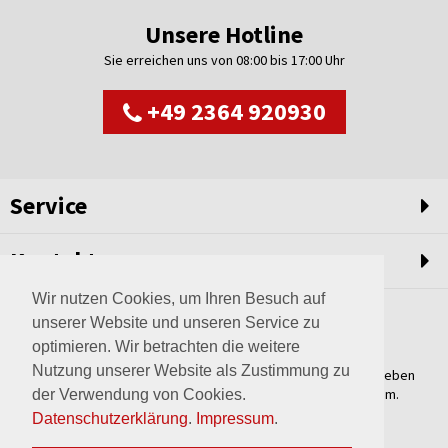
Unsere Hotline
Sie erreichen uns von 08:00 bis 17:00 Uhr
+49 2364 920930
Service
Kontakt
Wir nutzen Cookies, um Ihren Besuch auf
unserer Website und unseren Service zu
optimieren. Wir betrachten die weitere
Nutzung unserer Website als Zustimmung zu
Weltweit setzen wir unsere Erfahrungswerte und unser Streben
nach innovativen Lösungen in unvergleichliche Anlagen um.
der Verwendung von Cookies.
Erfahren Sie mehr über uns.
Datenschutzerklärung
.
Impressum
.
mehr über Wagner