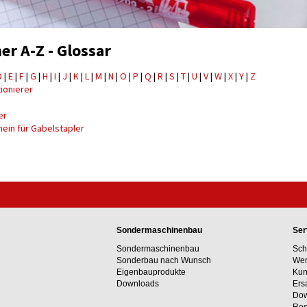
r A-Z - Glossar
D
|
E
|
F
|
G
|
H
|
I
|
J
|
K
|
L
|
M
|
N
|
O
|
P
|
Q
|
R
|
S
|
T
|
U
|
V
|
W
|
X
|
Y
|
Z
ionierer
er
ein für Gabelstapler
Sondermaschinenbau
Ser
Sondermaschinenbau
Sch
Sonderbau nach Wunsch
Wer
Eigenbauprodukte
Kun
Downloads
Ers
Dow
Res