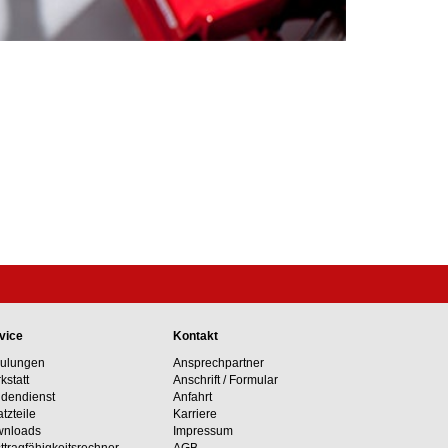
vice
Kontakt
ulungen
Ansprechpartner
kstatt
Anschrift / Formular
dendienst
Anfahrt
atzteile
Karriere
nloads
Impressum
ttrag­fähigkeits­rechner
AGB