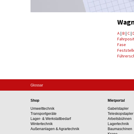
Wagne
A
|
B
|
C
|
Fahrposit
Fase
Feststell
Führersch
Glossar
Shop
Mietportal
Umwelttechnik
Gabelstapler
Transportgeräte
Teleskopstapler
Lager- & Werkstattbedarf
Arbeitsbühnen
Wintertechnik
Lagertechnik
Außenanlagen & Agrartechnik
Baumaschinen
Krane