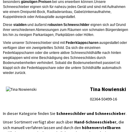
besonders
günstigen Preisen
bei uns erwerben können.Unsere
Schneeschieber eignen sich für nahezu jedes Gerät und sind mit Aufnahmen
wie einem Dreipunkt-Bock, Radladeranbau, Gabelzinkenaufnahme,
Kuppeldreieck oder Anbauplatte ausgestattet.
Diese
stabilen
und äußerst
robusten Schneeschilder
eignen sich auf Grund
ihrer verschiedenen Abmessungen zum Räumen von schmalen Bürgersteigen
bis hin zu riesigen Parkanlagen, Parkplätzen oder Höfen.
Viele unserer Schneeschieber sind mit
Federklappscharen
ausgestattet oder
verfügen über ein zweigeteiltes Schild. Da sich die einzelnen
Federklappscharen oder die untere aktive Schneeschildhälfte nach hinten
wegklappen wird eine Beschädigung des Schneeschildes durch
Bodenunebenheiten verhindert. Sobald die Bodenunebenheit passiert ist
klappt sich die Federklappschare oder die untere Schildhälfte automatisch
wieder zurück.
Tina Nowienski
02364-50499-16
In dieser Kategorie finden Sie
Schneeschilder und Schneeschieber
.
Unser Sortiment verfügt aber auch über
Hand-Schneeschieber
, die
sich manuell verfahren lassen und durch den
höhenverstellbaren