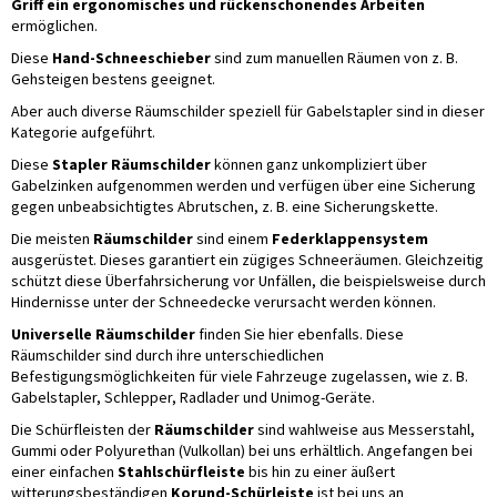
Griff ein ergonomisches und rückenschonendes Arbeiten
ermöglichen.
Diese
Hand-Schneeschieber
sind zum manuellen Räumen von z. B.
Gehsteigen bestens geeignet.
Aber auch diverse Räumschilder speziell für Gabelstapler sind in dieser
Kategorie aufgeführt.
Diese
Stapler Räumschilder
können ganz unkompliziert über
Gabelzinken aufgenommen werden und verfügen über eine Sicherung
gegen unbeabsichtigtes Abrutschen, z. B. eine Sicherungskette.
Die meisten
Räumschilder
sind einem
Federklappensystem
ausgerüstet. Dieses garantiert ein zügiges Schneeräumen. Gleichzeitig
schützt diese Überfahrsicherung vor Unfällen, die beispielsweise durch
Hindernisse unter der Schneedecke verursacht werden können.
Universelle Räumschilder
finden Sie hier ebenfalls. Diese
Räumschilder sind durch ihre unterschiedlichen
Befestigungsmöglichkeiten für viele Fahrzeuge zugelassen, wie z. B.
Gabelstapler, Schlepper, Radlader und Unimog-Geräte.
Die Schürfleisten der
Räumschilder
sind wahlweise aus Messerstahl,
Gummi oder Polyurethan (Vulkollan) bei uns erhältlich. Angefangen bei
einer einfachen
Stahlschürfleiste
bis hin zu einer äußert
witterungsbeständigen
Korund-Schürleiste
ist bei uns an