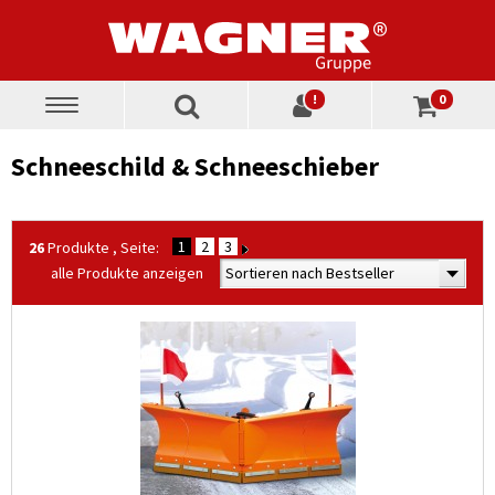
!
0
Toggle
navigation
Schneeschild & Schneeschieber
1
2
3
26
Produkte , Seite:
alle Produkte anzeigen
Sortieren nach Bestseller