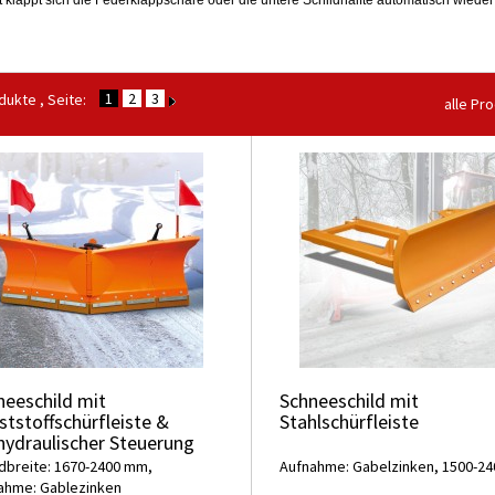
st klappt sich die Federklappschare oder die untere Schildhälfte automatisch wieder
1
2
3
ukte , Seite:
alle Pr
neeschild mit
Schneeschild mit
ststoffschürfleiste &
Stahlschürfleiste
lhydraulischer Steuerung
ldbreite: 1670-2400 mm,
Aufnahme: Gabelzinken, 1500-2
ahme: Gablezinken