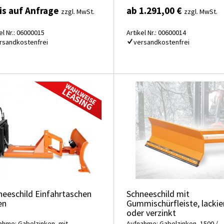
is auf Anfrage
ab 1.291,00 €
zzgl. MwSt.
zzgl. MwSt.
el Nr.: 06000015
Artikel Nr.: 00600014
rsandkostenfrei
versandkostenfrei
neeschild Einfahrtaschen
Schneeschild mit
en
Gummischürfleiste, lackie
oder verzinkt
ahme: Gabelzinken, mit
Aufnahme: Gabelzinken, 1500 /