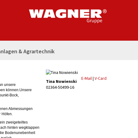
nlagen & Agrartechnik
E-Mail
|
V-Card
Tina Nowienski
un unsere
02364-50499-16
ben können.Unsere
punkt-Bock,
edenen Abmessungen
r Höfen.
ein zweigeteiltes
 nach hinten wegklappen
 die Bodenunebenheit