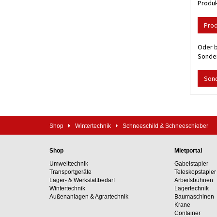
Produk
Pro
Oder b
Sonder
Son
Shop
Wintertechnik
Schneeschild & Schneeschieber
Shop
Mietportal
Umwelttechnik
Gabelstapler
Transportgeräte
Teleskopstapler
Lager- & Werkstattbedarf
Arbeitsbühnen
Wintertechnik
Lagertechnik
Außenanlagen & Agrartechnik
Baumaschinen
Krane
Container