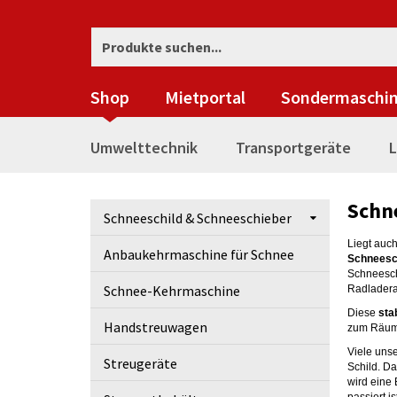
Shop
Mietportal
Sondermaschi
Umwelttechnik
Transportgeräte
L
Schn
Schneeschild & Schneeschieber
Liegt auc
Anbaukehrmaschine für Schnee
Schneesc
Schneesch
Schnee-Kehrmaschine
Radladera
Diese
sta
Handstreuwagen
zum Räume
Viele uns
Streugeräte
Schild. D
wird eine