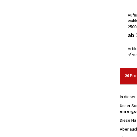
Aufn
wahl
250
ab 
Artik
ve
26
Prod
In dieser
Unser So
ein erg
Diese
Ha
Aber auch