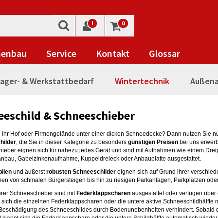
!
0
nenbau
Service
Kontakt
Glossar
ager- & Werkstattbedarf
Wintertechnik
Außena
eeschild & Schneeschieber
h Ihr Hof oder Firmengelände unter einer dicken Schneedecke? Dann nutzen Sie n
hilder
, die Sie in dieser Kategorie zu besonders
günstigen Preisen
bei uns erwer
ieber eignen sich für nahezu jedes Gerät und sind mit Aufnahmen wie einem Drei
nbau, Gabelzinkenaufnahme, Kuppeldreieck oder Anbauplatte ausgestattet.
bilen
und äußerst
robusten Schneeschilder
eignen sich auf Grund ihrer verschi
n von schmalen Bürgersteigen bis hin zu riesigen Parkanlagen, Parkplätzen ode
erer Schneeschieber sind mit
Federklappscharen
ausgestattet oder verfügen über 
a sich die einzelnen Federklappscharen oder die untere aktive Schneeschildhälfte
 Beschädigung des Schneeschildes durch Bodenunebenheiten verhindert. Sobald