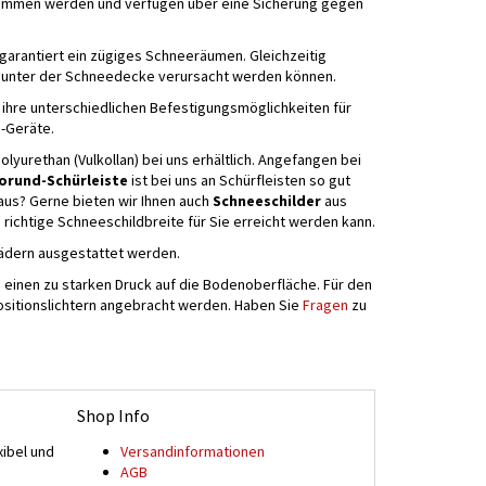
ommen werden und verfügen über eine Sicherung gegen
garantiert ein zügiges Schneeräumen. Gleichzeitig
se unter der Schneedecke verursacht werden können.
h ihre unterschiedlichen Befestigungsmöglichkeiten für
g-Geräte.
yurethan (Vulkollan) bei uns erhältlich. Angefangen bei
orund-Schürleiste
ist bei uns an Schürfleisten so gut
aus? Gerne bieten wir Ihnen auch
Schneeschilder
aus
richtige Schneeschildbreite für Sie erreicht werden kann.
zrädern ausgestattet werden.
 einen zu starken Druck auf die Bodenoberfläche. Für den
ositionslichtern angebracht werden. Haben Sie
Fragen
zu
Shop Info
xibel und
Versand­informationen
n
AGB