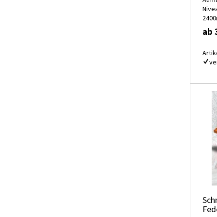
Nive
240
ab 
Artik
ve
Sch
Fed