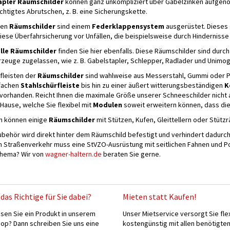
apler Räumschilder
können ganz unkompliziert über Gabelzinken aufgen
htigtes Abrutschen, z. B. eine Sicherungskette.
ten
Räumschilder
sind einem
Federklappensystem
ausgerüstet. Dieses 
diese Überfahrsicherung vor Unfällen, die beispielsweise durch Hindernis
lle Räumschilder
finden Sie hier ebenfalls. Diese Räumschilder sind durc
rzeuge zugelassen, wie z. B. Gabelstapler, Schlepper, Radlader und Unimo
fleisten der
Räumschilder
sind wahlweise aus Messerstahl, Gummi oder Pol
nfachen
Stahlschürfleiste
bis hin zu einer äußert witterungsbeständigen
K
 vorhanden. Reicht Ihnen die maximale Größe unserer Schneeschilder nicht 
Hause, welche Sie flexibel mit
Modulen
soweit erweitern können, dass die 
ch können einige
Räumschilder
mit Stützen, Kufen, Gleittellern oder Stüt
behör wird direkt hinter dem Räumschild befestigt und verhindert dadurch
im Straßenverkehr muss eine StVZO-Ausrüstung mit seitlichen Fahnen und P
hema? Wir von
wagner-haltern.de
beraten Sie gerne.
das Richtige für Sie dabei?
Mieten statt Kaufen!
sen Sie ein Produkt in unserem
Unser Mietservice versorgt Sie fle
p? Dann schreiben Sie uns eine
kostengünstig mit allen benötigte