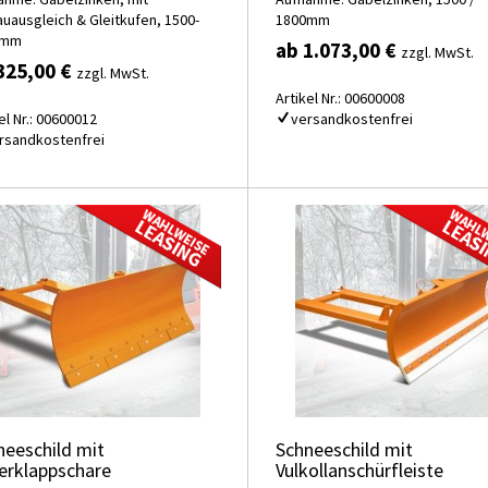
auausgleich & Gleitkufen, 1500-
1800mm
0mm
ab 1.073,00 €
zzgl. MwSt.
325,00 €
zzgl. MwSt.
Artikel Nr.: 00600008
el Nr.: 00600012
versandkostenfrei
rsandkostenfrei
neeschild mit
Schneeschild mit
erklappschare
Vulkollanschürfleiste