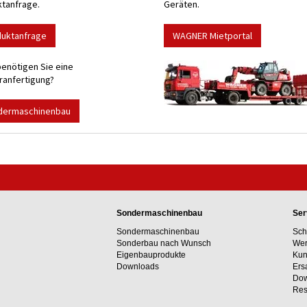
tanfrage.
Geräten.
duktanfrage
WAGNER Mietportal
enötigen Sie eine
anfertigung?
dermaschinenbau
Sondermaschinenbau
Ser
Sondermaschinenbau
Sch
Sonderbau nach Wunsch
Wer
Eigenbauprodukte
Kun
Downloads
Ers
Dow
Res