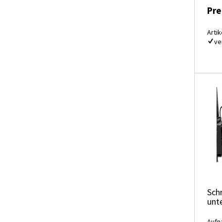
Pre
Artik
ve
Sch
unt
Aufn