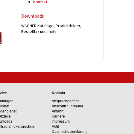
Kontakt
Downloads
WAGNER Kataloge, Produktbilder,
Bestellfax und mehr.
vice
Kontakt
ulungen
Ansprechpartner
kstatt
Anschrift / Formular
dendienst
Anfahrt
atzteile
Karriere
nloads
Impressum
ttragfähig­keits­rechner
AGB
Datenschutzerklärung