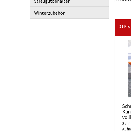
Streugutbehälter
passiert i
Winterzubehör
26
Prod
Sch
Kun
vol
Schi
Aufn