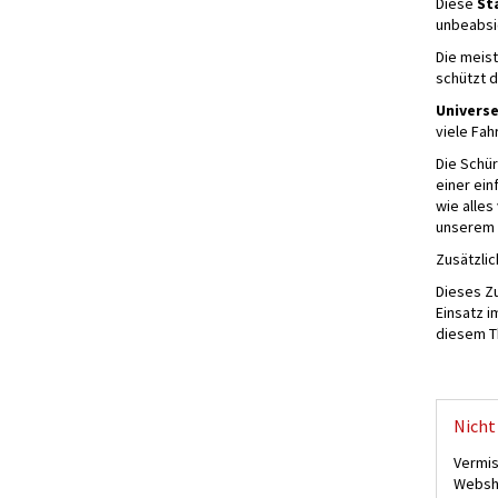
Diese
St
unbeabsic
Die meis
schützt 
Universe
viele Fah
Die Schür
einer ei
wie alles
unserem 
Zusätzli
Dieses Zu
Einsatz 
diesem T
Nicht 
Vermis
Websho