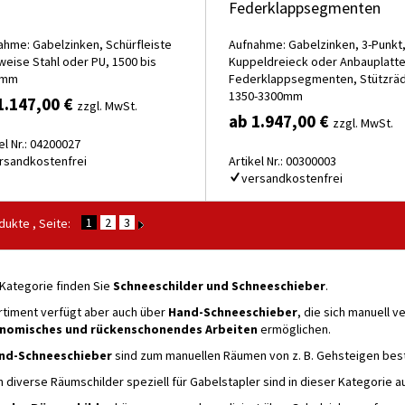
Federklappsegmenten
ahme: Gabelzinken, Schürfleiste
Aufnahme: Gabelzinken, 3-Punkt
weise Stahl oder PU, 1500 bis
Kuppeldreieck oder Anbauplatte
0mm
Federklappsegmenten, Stützräd
1350-3300mm
1.147,00 €
zzgl. MwSt.
ab 1.947,00 €
zzgl. MwSt.
el Nr.: 04200027
rsandkostenfrei
Artikel Nr.: 00300003
versandkostenfrei
1
2
3
ukte , Seite:
 Kategorie finden Sie
Schneeschilder und Schneeschieber
.
rtiment verfügt aber auch über
Hand-Schneeschieber
, die sich manuell 
onomisches und rückenschonendes Arbeiten
ermöglichen.
nd-Schneeschieber
sind zum manuellen Räumen von z. B. Gehsteigen bes
 diverse Räumschilder speziell für Gabelstapler sind in dieser Kategorie a