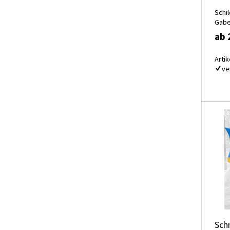
Schi
Gabe
ab 
Artik
ve
Sch