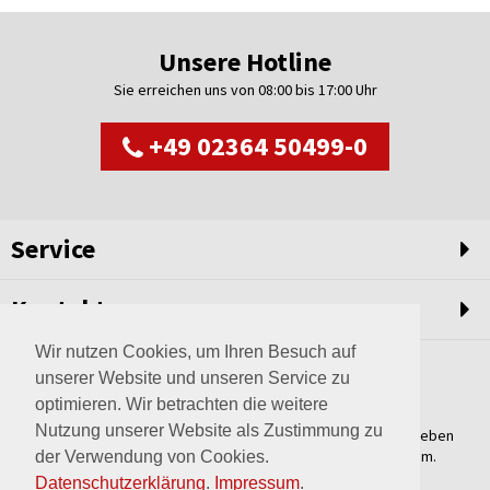
Unsere Hotline
Sie erreichen uns von 08:00 bis 17:00 Uhr
+49 02364 50499-0
Service
Kontakt
Wir nutzen Cookies, um Ihren Besuch auf
unserer Website und unseren Service zu
optimieren. Wir betrachten die weitere
Nutzung unserer Website als Zustimmung zu
Weltweit setzen wir unsere Erfahrungswerte und unser Streben
nach innovativen Lösungen in unvergleichliche Anlagen um.
der Verwendung von Cookies.
Erfahren Sie mehr über uns.
Datenschutzerklärung
.
Impressum
.