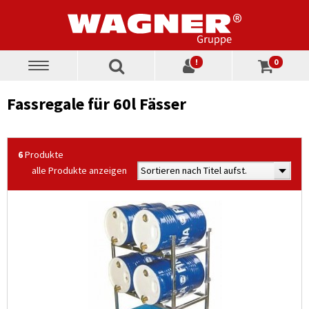
!
0
Toggle
navigation
Fassregale für 60l Fässer
6
Produkte
alle Produkte anzeigen
Sortieren nach Titel aufst.