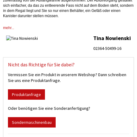
zuverlässig von der Auffangwanne aufgenommen. Der Abfüllvorgang gestaltet
sich einfacher, da das zu entleerende Fass nicht auf dem Boden steht, sondern
in dem Regal liegt und Sie so nur einen Behälter, ein Gefäß oder einen
Kanister darunter stellen müssen.
Auch die
Steck- und Fassregale
verfügen über eine Auffangwanne. Sie
mehr...
eignen sich für die
sichere Lagerung
von mehreren 60 Liter Fässern. Jedes
einzelne Fass ist leicht zugänglich. Durch das Übereinanderstapeln wird eine
Tina Nowienski
Menge
Platz eingespart.
02364-50499-16
Als Zubehör bieten wir Ihnen
praktische Fassauflagen.
Diese können einfach
auf den Fassregal-Ebenen montiert werden und und gewähren einen sicheren
Halt des Fasses im Regal gegen verrutschen. Unsere Fassregale für 60-Liter
Fässer verfügen über kunststoffbeschichtete oder feuerverzinkte Gestelle und
Nicht das Richtige für Sie dabei?
bieten eine
enorme Stabilität.
Vermissen Sie ein Produkt in unserem Webshop? Dann schreiben
Die Fassregale sind gemäß
StawaR
mit Übereinstimmungserklärung, für
Sie uns eine Produktanfrage.
entzündbare Flüssigkeiten der GHS-Kategorien 1-3 und
gewässergefährdenden Flüssigkeiten der GHS-Kategorien 1-4 zugelassen.
Produktanfrage
Oder benötigen Sie eine Sonderanfertigung?
Sondermaschinenbau