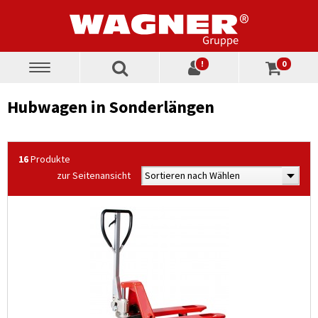
!
0
Toggle
navigation
Hubwagen in Sonderlängen
16
Produkte
zur Seitenansicht
Sortieren nach Wählen