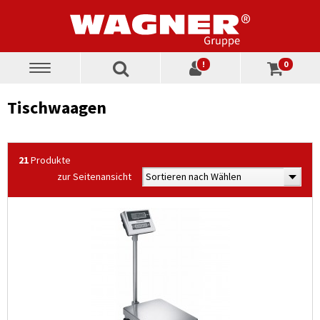
!
0
Toggle
navigation
Tischwaagen
21
Produkte
zur Seitenansicht
Sortieren nach Wählen