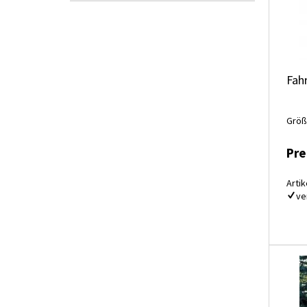
Fah
Größ
Pre
Artik
ve