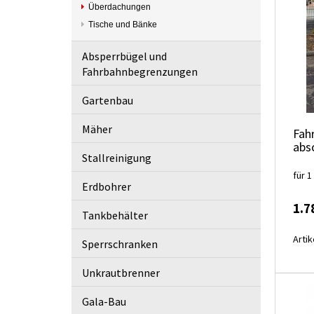
Überdachungen
Tische und Bänke
Absperrbügel und
Fahrbahnbegrenzungen
Gartenbau
Mäher
Fah
abs
Stallreinigung
für 1
Erdbohrer
1.7
Tankbehälter
Artik
Sperrschranken
Unkrautbrenner
Gala-Bau