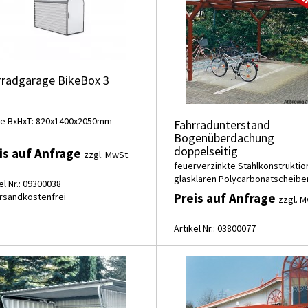
rradgarage BikeBox 3
e BxHxT: 820x1400x2050mm
Fahrradunterstand
Bogenüberdachung
doppelseitig
is auf Anfrage
zzgl. MwSt.
feuerverzinkte Stahlkonstruktio
glasklaren Polycarbonatscheibe
el Nr.: 09300038
Preis auf Anfrage
rsandkostenfrei
zzgl. M
Artikel Nr.: 03800077