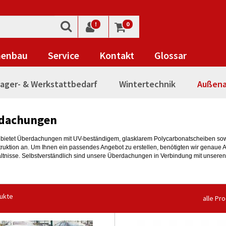
!
0
nenbau
Service
Kontakt
Glossar
ager- & Werkstattbedarf
Wintertechnik
Außena
dachungen
bietet Überdachungen mit UV-beständigem, glasklarem Polycarbonatscheiben sowi
truktion an. Um Ihnen ein passendes Angebot zu erstellen, benötigten wir genaue 
ältnisse. Selbstverständlich sind unsere Überdachungen in Verbindung mit unsere
ukte
alle Pr