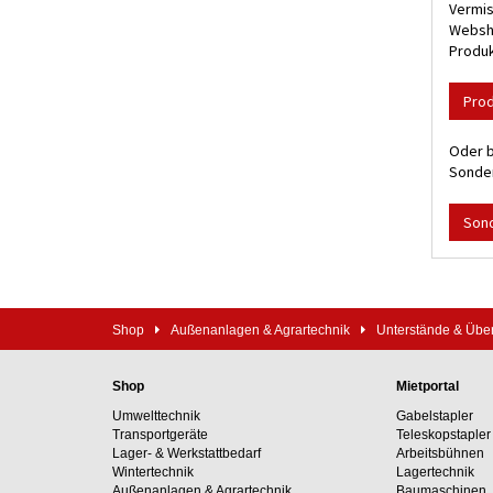
Vermis
Websho
Produk
Pro
Oder b
Sonder
Son
Shop
Außenanlagen & Agrartechnik
Unterstände & Üb
Shop
Mietportal
Umwelttechnik
Gabelstapler
Transportgeräte
Teleskopstapler
Lager- & Werkstattbedarf
Arbeitsbühnen
Wintertechnik
Lagertechnik
Außenanlagen & Agrartechnik
Baumaschinen