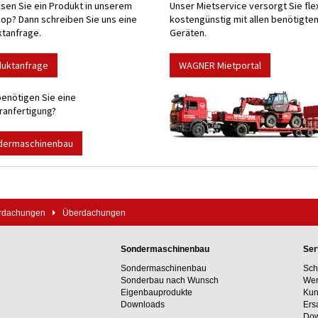
sen Sie ein Produkt in unserem
Unser Mietservice versorgt Sie fle
p? Dann schreiben Sie uns eine
kostengünstig mit allen benötigte
tanfrage.
Geräten.
duktanfrage
WAGNER Mietportal
enötigen Sie eine
anfertigung?
dermaschinenbau
erdachungen
Überdachungen
Sondermaschinenbau
Ser
Sondermaschinenbau
Sch
Sonderbau nach Wunsch
Wer
Eigenbauprodukte
Kun
Downloads
Ers
Dow