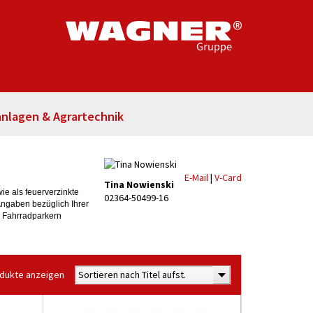
nlagen & Agrartechnik
E-Mail
|
V-Card
Tina Nowienski
e als feuerverzinkte
02364-50499-16
Angaben bezüglich Ihrer
n Fahrradparkern
odukte anzeigen
Sortieren nach Titel aufst.