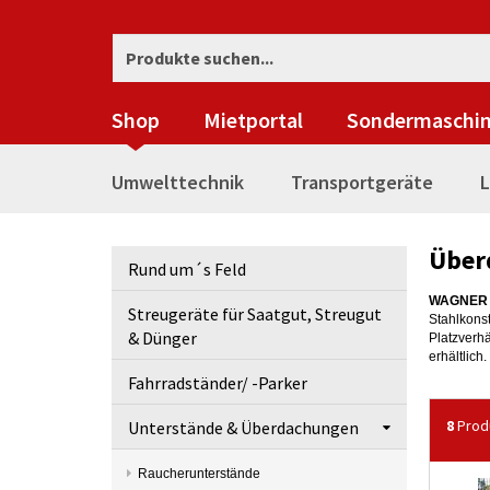
Shop
Mietportal
Sondermaschi
Umwelttechnik
Transportgeräte
L
Über
Rund um´s Feld
WAGNER
Streugeräte für Saatgut, Streugut
Stahlkons
& Dünger
Platzverh
erhältlich.
Fahrradständer/ -Parker
8
Prod
Unterstände & Überdachungen
Raucherunterstände