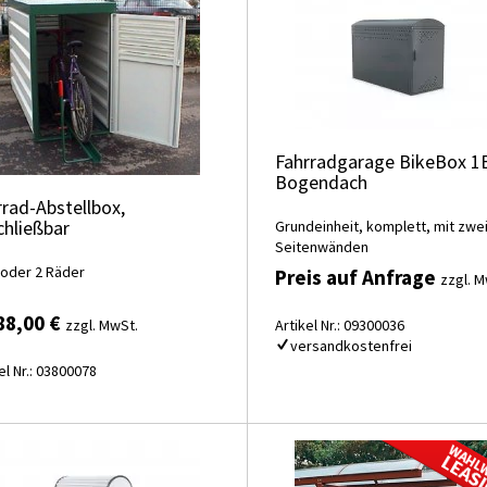
Fahrradgarage BikeBox 1
Bogendach
rrad-Abstellbox,
chließbar
Grundeinheit, komplett, mit zwe
Seitenwänden
 oder 2 Räder
Preis auf Anfrage
zzgl. M
88,00 €
zzgl. MwSt.
Artikel Nr.: 09300036
versandkostenfrei
el Nr.: 03800078