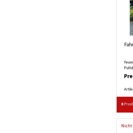
Fah
feue
Pult
Pre
Artik
8
Prod
Nicht 