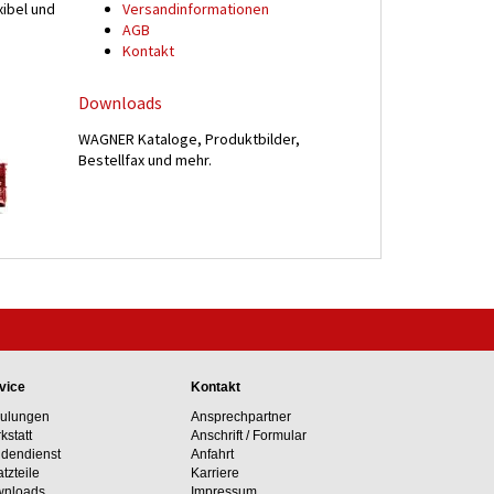
xibel und
Versand­informationen
n
AGB
Kontakt
Downloads
WAGNER Kataloge, Produktbilder,
Bestellfax und mehr.
vice
Kontakt
ulungen
Ansprechpartner
kstatt
Anschrift / Formular
dendienst
Anfahrt
atzteile
Karriere
nloads
Impressum