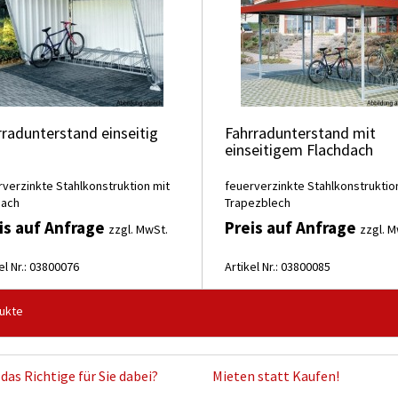
rradunterstand einseitig
Fahrradunterstand mit
einseitigem Flachdach
rverzinkte Stahlkonstruktion mit
feuerverzinkte Stahlkonstruktio
dach
Trapezblech
is auf Anfrage
Preis auf Anfrage
zzgl. MwSt.
zzgl. M
el Nr.: 03800076
Artikel Nr.: 03800085
ukte
das Richtige für Sie dabei?
Mieten statt Kaufen!