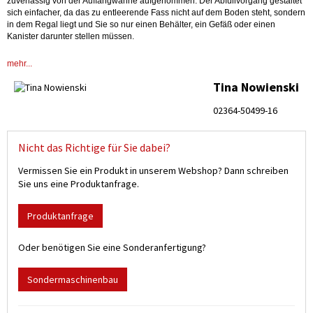
zuverlässig von der Auffangwanne aufgenommen. Der Abfüllvorgang gestaltet
sich einfacher, da das zu entleerende Fass nicht auf dem Boden steht, sondern
in dem Regal liegt und Sie so nur einen Behälter, ein Gefäß oder einen
Kanister darunter stellen müssen.
Auch die
Steck- und Fassregale
verfügen über eine Auffangwanne. Sie
mehr...
eignen sich für die
sichere Lagerung
von mehreren 60 Liter Fässern. Jedes
einzelne Fass ist leicht zugänglich. Durch das Übereinanderstapeln wird eine
Tina Nowienski
Menge
Platz eingespart.
02364-50499-16
Als Zubehör bieten wir Ihnen
praktische Fassauflagen.
Diese können einfach
auf den Fassregal-Ebenen montiert werden und und gewähren einen sicheren
Halt des Fasses im Regal gegen verrutschen. Unsere Fassregale für 60-Liter
Fässer verfügen über kunststoffbeschichtete oder feuerverzinkte Gestelle und
Nicht das Richtige für Sie dabei?
bieten eine
enorme Stabilität.
Vermissen Sie ein Produkt in unserem Webshop? Dann schreiben
Die Fassregale sind gemäß
StawaR
mit Übereinstimmungserklärung, für
Sie uns eine Produktanfrage.
entzündbare Flüssigkeiten der GHS-Kategorien 1-3 und
gewässergefährdenden Flüssigkeiten der GHS-Kategorien 1-4 zugelassen.
Produktanfrage
Oder benötigen Sie eine Sonderanfertigung?
Sondermaschinenbau