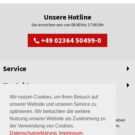
Unsere Hotline
Sie erreichen uns von 08:00 bis 17:00 Uhr
+49 02364 50499-0
Service
Kontakt
Wir nutzen Cookies, um Ihren Besuch auf
unserer Website und unseren Service zu
optimieren. Wir betrachten die weitere
Nutzung unserer Website als Zustimmung zu
Weltweit setzen wir unsere Erfahrungswerte und unser Streben
nach innovativen Lösungen in unvergleichliche Anlagen um.
der Verwendung von Cookies.
Erfahren Sie mehr über uns.
Datenschutzerklärung
.
Impressum
.