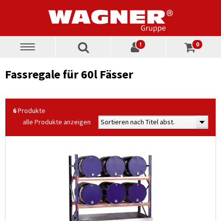
!
0
Toggle
navigation
Fassregale für 60l Fässer
6
Produkte
alle Produkte anzeigen
Sortieren nach Titel abst.