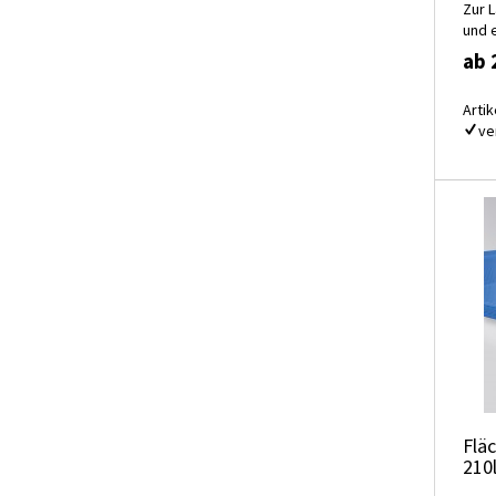
Zur 
und 
ab 
Artik
ve
Flä
210