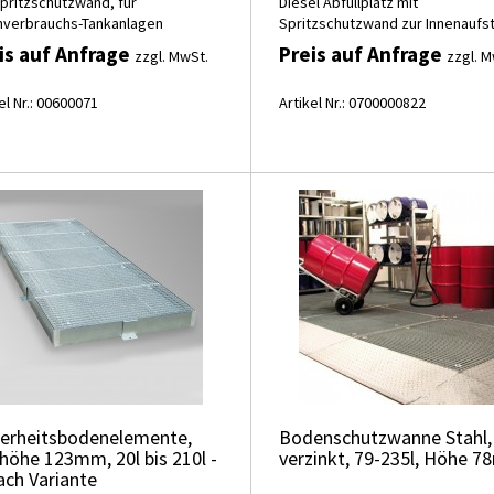
Spritzschutzwand, für
Diesel Abfüllplatz mit
nverbrauchs-Tankanlagen
Spritzschutzwand zur Innenaufst
is auf Anfrage
Preis auf Anfrage
zzgl. MwSt.
zzgl. M
el Nr.: 00600071
Artikel Nr.: 0700000822
herheitsbodenelemente,
Bodenschutzwanne Stahl,
höhe 123mm, 20l bis 210l -
verzinkt, 79-235l, Höhe 
ach Variante