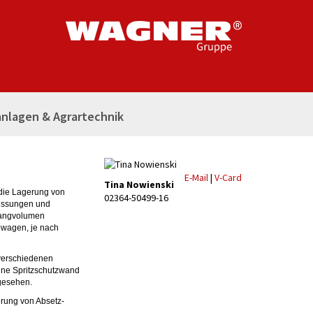
nlagen & Agrartechnik
E-Mail
|
V-Card
Tina Nowienski
 die Lagerung von
02364-50499-16
essungen und
fangvolumen
bwagen, je nach
 verschiedenen
hne Spritzschutzwand
rgesehen.
erung von Absetz-