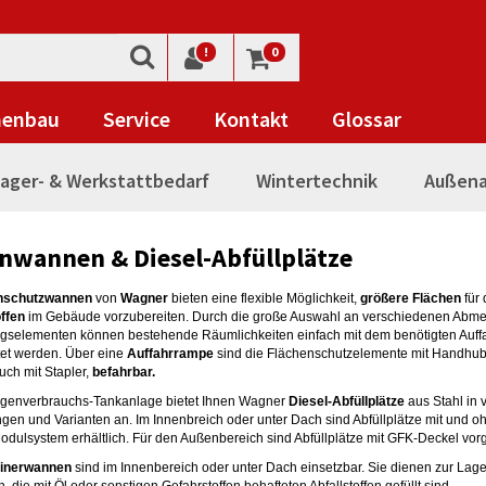
!
0
nenbau
Service
Kontakt
Glossar
ager- & Werkstattbedarf
Wintertechnik
Außena
nwannen & Diesel-Abfüllplätze
nschutzwannen
von
Wagner
bieten eine flexible Möglichkeit,
größere Flächen
für
ffen
im Gebäude vorzubereiten. Durch die große Auswahl an verschiedenen Abm
gselementen können bestehende Räumlichkeiten einfach mit dem benötigten Auf
tet werden. Über eine
Auffahrrampe
sind die Flächenschutzelemente mit Handhu
uch mit Stapler,
befahrbar.
Eigenverbrauchs-Tankanlage bietet Ihnen Wagner
Diesel-Abfüllplätze
aus Stahl in
en und Varianten an. Im Innenbreich oder unter Dach sind Abfüllplätze mit und o
Modulsystem erhältlich. Für den Außenbereich sind Abfüllplätze mit GFK-Deckel vo
ainerwannen
sind im Innenbereich oder unter Dach einsetzbar. Sie dienen zur Lag