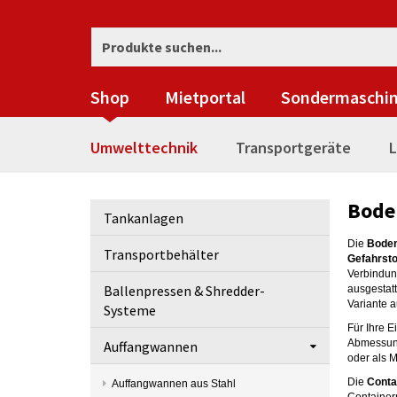
Shop
Mietportal
Sondermaschi
Umwelttechnik
Transportgeräte
L
Bode
Tankanlagen
Die
Bode
Transportbehälter
Gefahrsto
Verbindun
Ballenpressen & Shredder-
ausgestat
Variante a
Systeme
Für Ihre 
Abmessung
Auffangwannen
oder als 
Die
Cont
Auffangwannen aus Stahl