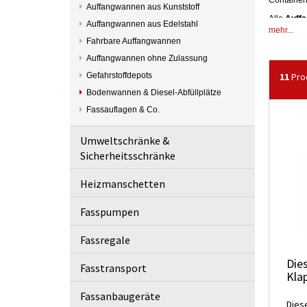
Containern
Auffangwannen aus Kunststoff
Alle
Auff
Auffangwannen aus Edelstahl
mehr...
Sie haben
Fahrbare Auffangwannen
Auffangwannen ohne Zulassung
Gefahrstoffdepots
11
Pro
Bodenwannen & Diesel-Abfüllplätze
Fassauflagen & Co.
Umweltschränke &
Sicherheitsschränke
Heizmanschetten
Fasspumpen
Fassregale
Dies
Fasstransport
Kla
Fassanbaugeräte
Diese