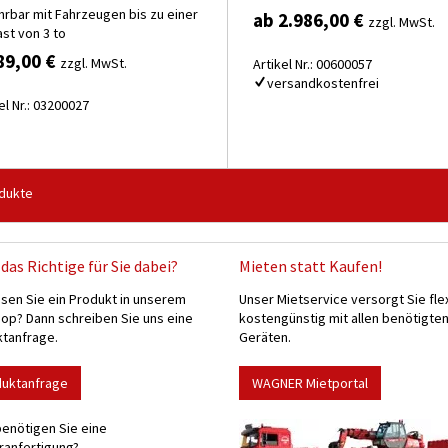
hrbar mit Fahrzeugen bis zu einer
ab 2.986,00 €
zzgl. MwSt.
st von 3 to
89,00 €
zzgl. MwSt.
Artikel Nr.: 00600057
versandkostenfrei
el Nr.: 03200027
dukte
das Richtige für Sie dabei?
Mieten statt Kaufen!
sen Sie ein Produkt in unserem
Unser Mietservice versorgt Sie fle
p? Dann schreiben Sie uns eine
kostengünstig mit allen benötigte
tanfrage.
Geräten.
duktanfrage
WAGNER Mietportal
enötigen Sie eine
anfertigung?