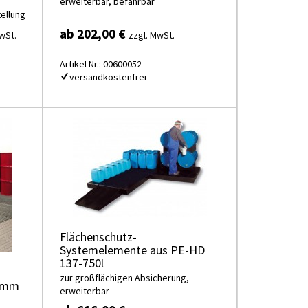
erweiterbar, befahrbar
ellung
ab 202,00 €
wSt.
zzgl. MwSt.
Artikel Nr.: 00600052
versandkostenfrei
Flächenschutz-
Systemelemente aus PE-HD
137-750l
zur großflächigen Absicherung,
78mm
erweiterbar