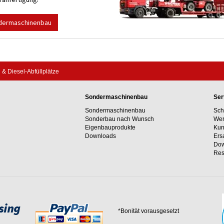
dermaschinenbau
 Diesel-Abfüllplätze
Sondermaschinenbau
Ser
Sondermaschinenbau
Sch
Sonderbau nach Wunsch
Wer
Eigenbauprodukte
Kun
Downloads
Ers
Dow
Res
*Bonität vorausgesetzt