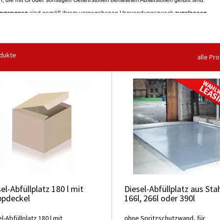
, die mit Öl oder sonstigen Gefahrstoffen behafteten Abfallstoffen gefüllt sind.
angwannen
sind gemäß ihrem vorgegebenen Verwendungszweck
zugelassen
.
 Fragen? - Wir beraten Sie gerne.
dukte
alle Pr
el-Abfüllplatz 180 l mit
Diesel-Abfüllplatz aus Sta
ppdeckel
166l, 266l oder 390l
l-Abfüllplatz 180 l mit
ohne Spritzschutzwand, für