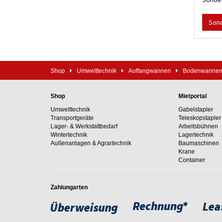
Son
Shop
Umwelttechnik
Auffangwannen
Bodenwannen &
Shop
Mietportal
Umwelttechnik
Gabelstapler
Transportgeräte
Teleskopstapler
Lager- & Werkstattbedarf
Arbeitsbühnen
Wintertechnik
Lagertechnik
Außenanlagen & Agrartechnik
Baumaschinen
Krane
Container
Zahlungarten