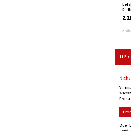
befa
Radla
2.2
Artik
11
Pro
Nicht 
Vermis
Websho
Produk
Pro
Oder b
Sonder