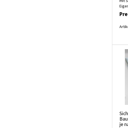
mit 
Eige
Pre
Artik
Sic
Bau
je n