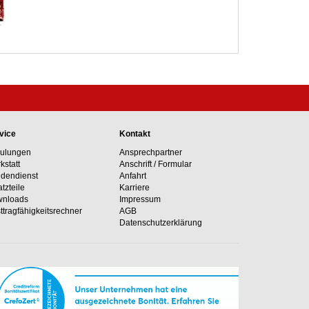
vice
Kontakt
ulungen
Ansprechpartner
kstatt
Anschrift / Formular
dendienst
Anfahrt
atzteile
Karriere
nloads
Impressum
ttragfähig­keits­rechner
AGB
Datenschutzerklärung