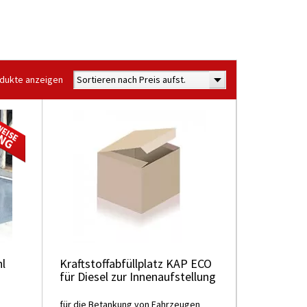
odukte anzeigen
Sortieren nach Preis aufst.
hl
Kraftstoffabfüllplatz KAP ECO
für Diesel zur Innenaufstellung
für die Betankung von Fahrzeugen