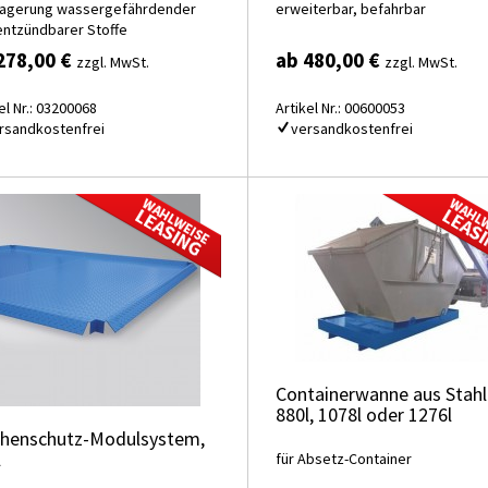
Lagerung wassergefährdender
erweiterbar, befahrbar
entzündbarer Stoffe
278,00 €
ab 480,00 €
zzgl. MwSt.
zzgl. MwSt.
el Nr.: 03200068
Artikel Nr.: 00600053
rsandkostenfrei
versandkostenfrei
Containerwanne aus Stahl
880l, 1078l oder 1276l
chenschutz-Modulsystem,
l
für Absetz-Container