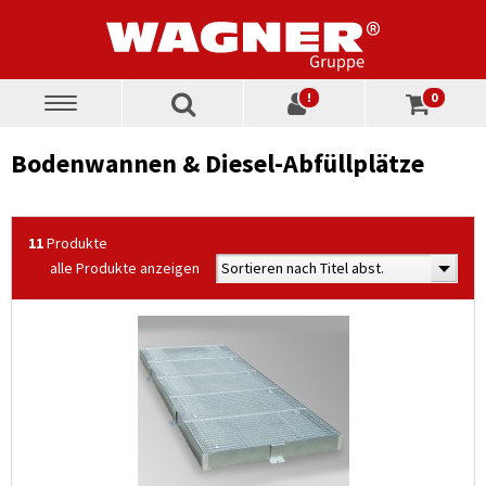
!
0
Toggle
navigation
Bodenwannen & Diesel-Abfüllplätze
11
Produkte
alle Produkte anzeigen
Sortieren nach Titel abst.