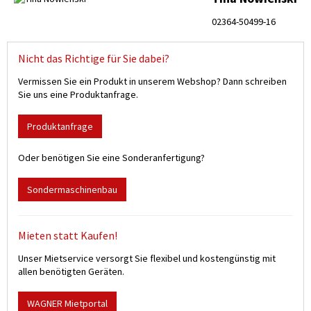
Die
Containerwannen
sind im Innenbereich oder unter Dach einsetzbar. Sie
dienen zur Lagerung von Absetz-Containern, die mit Öl oder sonstigen
02364-50499-16
Gefahrstoffen behafteten Abfallstoffen gefüllt sind.
Alle
Auffangwannen
sind gemäß ihrem vorgegebenen Verwendungszweck
zugelassen
Nicht das Richtige für Sie dabei?
.
Sie haben Fragen? - Wir beraten Sie gerne.
Vermissen Sie ein Produkt in unserem Webshop? Dann schreiben
Sie uns eine Produktanfrage.
Produktanfrage
Oder benötigen Sie eine Sonderanfertigung?
Sondermaschinenbau
Mieten statt Kaufen!
Unser Mietservice versorgt Sie flexibel und kostengünstig mit
allen benötigten Geräten.
WAGNER Mietportal