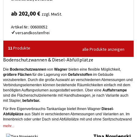
ab 202,00 €
zzgl. MwSt.
Artikel Nr.: 00600052
versandkostenfrei
11
Produkte
alle Produkte anzeigen
Bodenschutzwannen & Diesel-Abfüllplätze
Die
Bodenschutzwannen
von
Wagner
bieten eine flexible Möglichkeit,
größere Flächen
für die Lagerung von
Gefahrstoffen
im Gebäude
vorzubereiten. Durch die große Auswahl an verschiedenen Abmessungen und
Verbindungselementen können bestehende Räumlichkeiten einfach mit dem
benötigten Auffangvolumen ausgestattet werden. Über eine
Auffahrrampe
sind die Flächenschutzelemente mit Handhubwagen, je nach Variante auch
mit Stapler,
befahrbar.
Für Ihre Eigenverbrauchs-Tankanlage bietet Ihnen Wagner
Diesel-
Abfüllplätze
aus Stahl in verschiedenen Abmessungen und Varianten an. Im
Innenbreich oder unter Dach sind Abfüllplätze mit und ohne Spritzschutzwand
oder als Modulsystem erhältlich. Für den Außenbereich sind Abfüllplätze mit
mehr...
GFK-Deckel vorgesehen.
Tina Nowienski