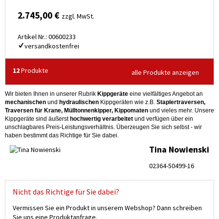
2.745,00 €
zzgl. MwSt.
Artikel Nr.: 00600233
versandkostenfrei
12
Produkte
alle Produkte anzeigen
Wir bieten Ihnen in unserer Rubrik
Kippgeräte
eine vielfältiges Angebot an
mechanischen
und
hydraulischen
Kippgeräten wie z.B.
Staplertraversen,
Traversen für Krane, Mülltonnenkipper, Kippomaten
und vieles mehr. Unsere
Kippgeräte sind äußerst
hochwertig verarbeitet
und verfügen über ein
unschlagbares Preis-Leistungsverhältnis. Überzeugen Sie sich selbst - wir
haben bestimmt das Richtige für Sie dabei.
Tina Nowienski
02364-50499-16
Nicht das Richtige für Sie dabei?
Vermissen Sie ein Produkt in unserem Webshop? Dann schreiben
Sie uns eine Produktanfrage.