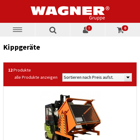
!
0
Toggle
navigation
Kippgeräte
12
Produkte
alle Produkte anzeigen
Sortieren nach Preis aufst.