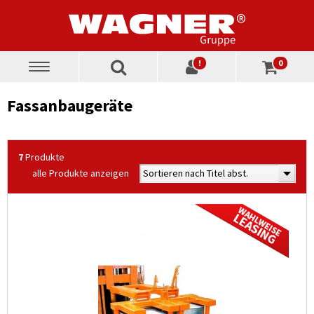
!
0
Toggle
navigation
Fassanbaugeräte
7
Produkte
alle Produkte anzeigen
Sortieren nach Titel abst.