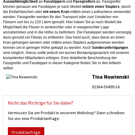
Auswahlmöglichkeit
an
Fasskippern
und
Fassgreifern
an. Fassgreifer
können genauso wie Fasskipper je nach Modell
mittels eines Staplers
, durch
die Einfahrtaschen oder
mit einem Kran
mittels eines Lasthackens verwendet
werden. Fassgreifer werden für den Transport oder zum Umstellen von
Fässern von bis zu 220 Litern genutzt. Hier haben Sie je nach Modell die
Möglichkeit die Fässer in senkrechter oder in waagerechter Lage
anzuklemmen und in die Höhe zu befördern. Die Fasskipper werden vorrangig
dazu genutzt um Fässer zu entleeren. Das heist auch, dass diese an einen
Kran gehangen werden oder mittels eines Staplers aufgenommen werden
können um in geringer Höhe gekippt zu werden. Auch
Sonderanfertigungen
sind möglich. Hierzu sollte jedoch ein kurzes Beratungsgespräch mit unseren
kompetenten Mitarbeitern erfolgen. Eine detaillierte Beschreibung der
Fassgreifer und Fasskipper in dieser Kategorie finden Sie in den Artikeln
selber.
Tina Nowienski
02364-50499-16
Nicht das Richtige für Sie dabei?
Vermissen Sie ein Produkt in unserem Webshop? Dann schreiben
Sie uns eine Produktanfrage.
Produktanfrage