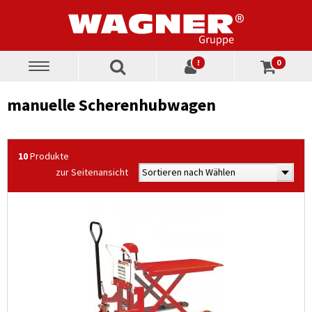
!
0
Toggle
navigation
manuelle Scherenhubwagen
10
Produkte
zur Seitenansicht
Sortieren nach Wählen