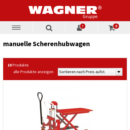
!
0
Toggle
navigation
manuelle Scherenhubwagen
10
Produkte
alle Produkte anzeigen
Sortieren nach Preis aufst.