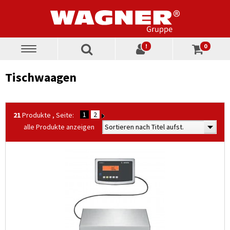
!
0
Toggle
navigation
Tischwaagen
1
2
21
Produkte , Seite:
alle Produkte anzeigen
Sortieren nach Titel aufst.