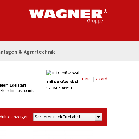
nlagen & Agrartechnik
E-Mail
|
V-Card
Julia Voßwinkel
igem Edelstahl
02364-50499-17
 Fleischindustrie
mit
odukte anzeigen
Sortieren nach Titel abst.