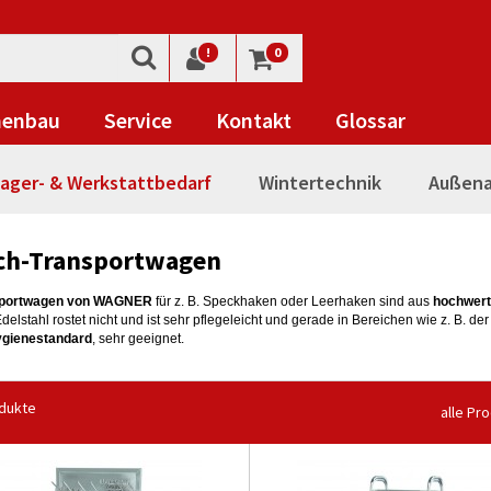
!
0
nenbau
Service
Kontakt
Glossar
ager- & Werkstattbedarf
Wintertechnik
Außena
sch-Transportwagen
sportwagen von WAGNER
für z. B. Speckhaken oder Leerhaken sind aus
hochwert
 Edelstahl rostet nicht und ist sehr pflegeleicht und gerade in Bereichen wie z. B. der
gienestandard
, sehr geeignet.
dukte
alle Pr