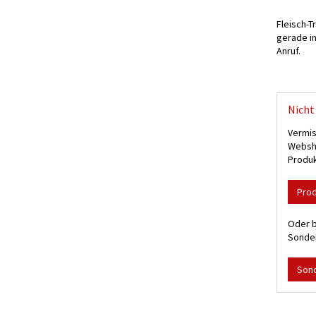
Fleisch-T
gerade in
Anruf.
Nicht 
Vermis
Websho
Produk
Pro
Oder b
Sonder
Son