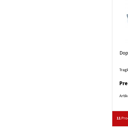
Dopp
Tragk
Pre
Artik
11
Pro