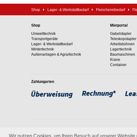
Shop
Lager- & Werkstattbedarf
Fleischereibedarf
Fl
Shop
Mietportal
Umwelttechnik
Gabelstapler
Transportgeräte
Teleskopstapler
Lager- & Werkstattbedarf
Arbeitsbühnen
Wintertechnik
Lagertechnik
Außenanlagen & Agrartechnik
Baumaschinen
Krane
Container
Zahlungarten
Weltweit setzen wir unsere
um. Erfahren Sie mehr über
Wir nutzen Cookies, um Ihren Besuch auf unserer Website u