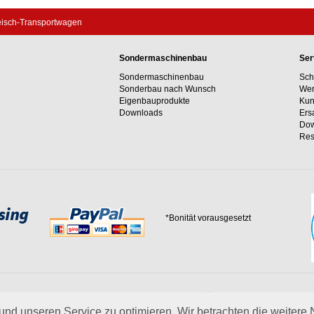
eisch-Transportwagen
Sondermaschinenbau
Ser
Sondermaschinenbau
Sch
Sonderbau nach Wunsch
Wer
Eigenbauprodukte
Kun
Downloads
Ers
Dow
Res
*Bonität vorausgesetzt
 Erfahrungswerte und unser Streben nach innovativen Lösungen in unvergleichlich
 uns.
mehr über Wagner
nd unseren Service zu optimieren. Wir betrachten die weitere