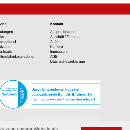
vice
Kontakt
ulungen
Ansprechpartner
kstatt
Anschrift / Formular
dendienst
Anfahrt
atzteile
Karriere
nloads
Impressum
ttragfähig­keits­rechner
AGB
Datenschutzerklärung
Unsere Hotline
e Anlagen
+49 02364 50499-0
 Nutzung unserer Website als