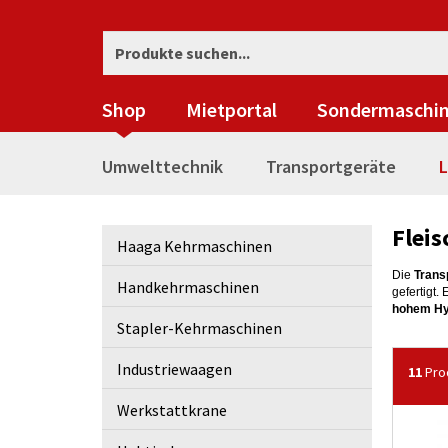
Shop
Mietportal
Sondermaschi
Umwelttechnik
Transportgeräte
L
Flei
Haaga Kehrmaschinen
Die
Tran
Handkehrmaschinen
gefertigt.
hohem Hy
Stapler-Kehrmaschinen
Industriewaagen
11
Pro
Werkstattkrane